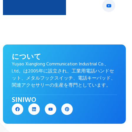
について
Yuyao Xianglong Communication Industrial Co.、
Ltd。は2005年に設立され、工業用電話ハンドセ
ット、メタルフックスイッチ、電話キーパッド、
関連アクセサリーの生産を専門としています。
SINIWO