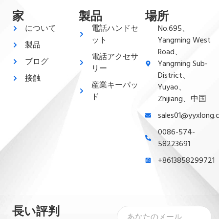
家
製品
場所
について
電話ハンドセ
No.695、
ット
Yangming West
製品
Road、
電話アクセサ
ブログ
Yangming Sub-
リー
District、
接触
産業キーパッ
Yuyao、
ド
Zhijiang、中国
sales01@yyxlong.
0086-574-
58223691
+8613858299721
長い評判