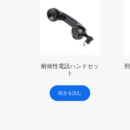
耐候性電話ハンドセッ
ト
続きを読む