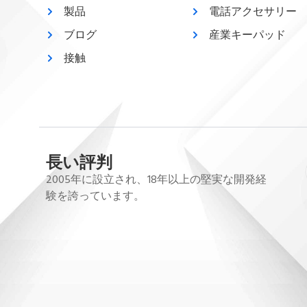
製品
電話アクセサリー
ブログ
産業キーパッド
接触
長い評判
2005年に設立され、18年以上の堅実な開発経
験を誇っています。