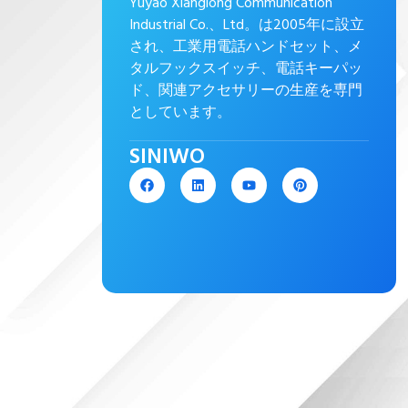
Yuyao Xianglong Communication
Industrial Co.、Ltd。は2005年に設立
され、工業用電話ハンドセット、メ
タルフックスイッチ、電話キーパッ
ド、関連アクセサリーの生産を専門
としています。
SINIWO