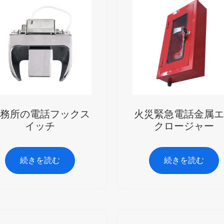
刑務所の電話フックス
火災緊急電話金属エ
イッチ
クロージャー
続きを読む
続きを読む