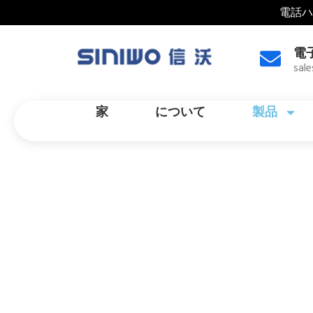
電話ハ
電
sal
家
について
製品