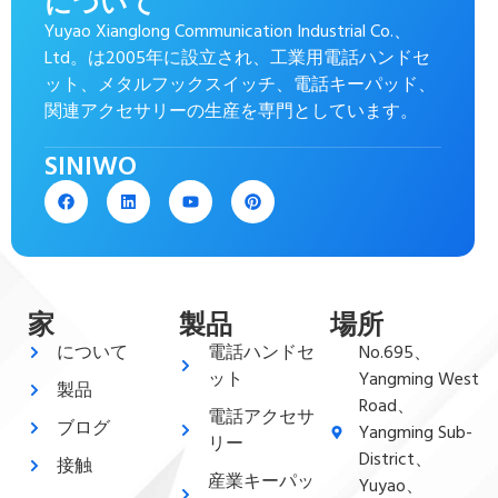
について
Yuyao Xianglong Communication Industrial Co.、
Ltd。は2005年に設立され、工業用電話ハンドセ
ット、メタルフックスイッチ、電話キーパッド、
関連アクセサリーの生産を専門としています。
SINIWO
家
製品
場所
について
電話ハンドセ
No.695、
ット
Yangming West
製品
Road、
電話アクセサ
ブログ
Yangming Sub-
リー
District、
接触
産業キーパッ
Yuyao、