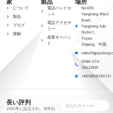
家
製品
場所
について
電話ハンドセ
No.695、
ット
Yangming West
製品
Road、
電話アクセサ
ブログ
Yangming Sub-
リー
District、
接触
産業キーパッ
Yuyao、
ド
Zhijiang、中国
sales01@yyxlong.
0086-574-
58223691
+8613858299721
長い評判
2005年に設立され、18年以