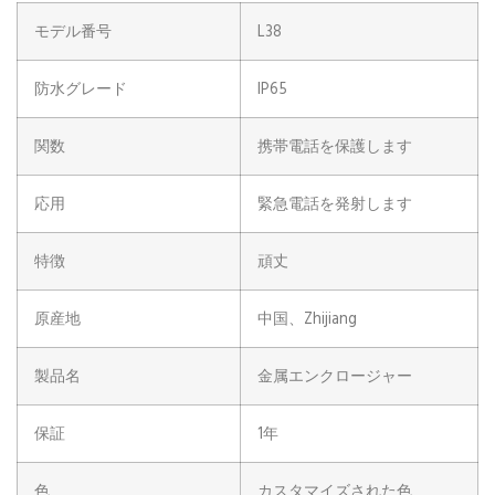
モデル番号
L38
防水グレード
IP65
関数
携帯電話を保護します
応用
緊急電話を発射します
特徴
頑丈
原産地
中国、Zhijiang
製品名
金属エンクロージャー
保証
1年
色
カスタマイズされた色