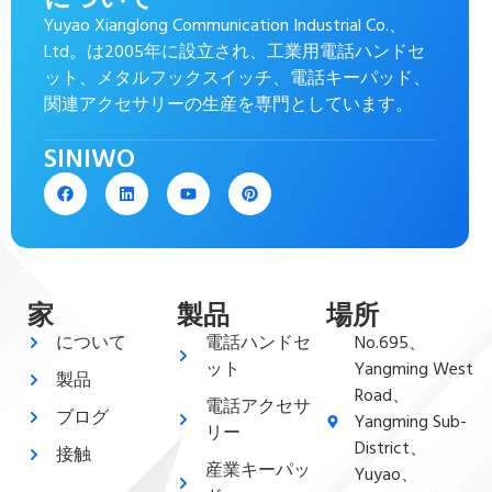
Yuyao Xianglong Communication Industrial Co.、
Ltd。は2005年に設立され、工業用電話ハンドセ
ット、メタルフックスイッチ、電話キーパッド、
関連アクセサリーの生産を専門としています。
SINIWO
家
製品
場所
について
電話ハンドセ
No.695、
ット
Yangming West
製品
Road、
電話アクセサ
ブログ
Yangming Sub-
リー
District、
接触
産業キーパッ
Yuyao、