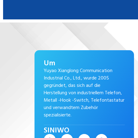
Um
Yuyao Xianglong Communication
Industrial Co., Ltd., wurde 2005
gegründet, das sich auf die
Herstellung von industriellem Telefon,
Metall -Hook -Switch, Telefontastatur
und verwandtem Zubehör
spezialisierte.
SINIWO