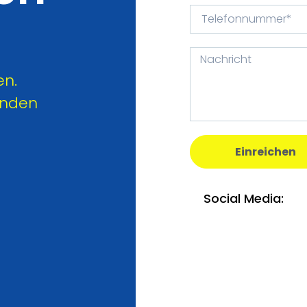
en.
genden
Einreichen
Social Media: