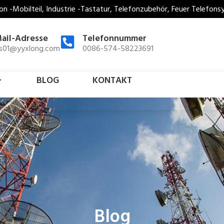
on -Mobilteil, Industrie -Tastatur, Telefonzubehör, Feuer Telefon
ail-Adresse
Telefonnummer
es01@yyxlong.com
0086-574-58223691
BLOG
KONTAKT
Blog