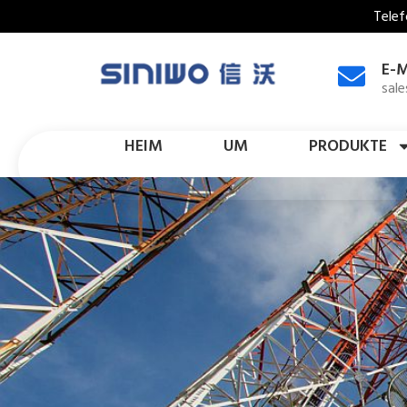
Telef
E-M
sal
HEIM
UM
PRODUKTE