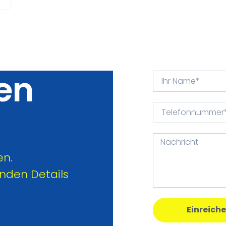
en
en.
enden Details
Einreich