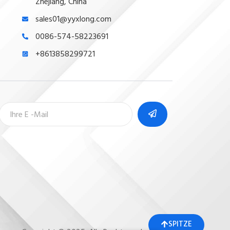
Zhejiang, China
sales01@yyxlong.com
0086-574-58223691
+8613858299721
SPITZE