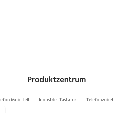
Heim
Produkte
Produktzentrum
lefon Mobilteil
Industrie -Tastatur
Telefonzube