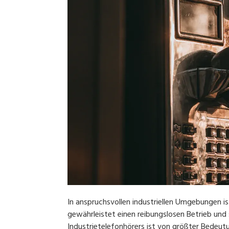
In anspruchsvollen industriellen Umgebungen is
gewährleistet einen reibungslosen Betrieb und s
Industrietelefonhörers ist von größter Bedeut