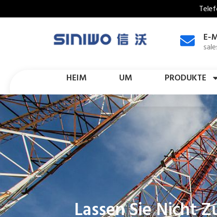
Telef
E-M
sal
HEIM
UM
PRODUKTE
Lassen Sie Nicht 