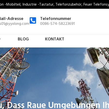
on -Mobilteil, Industrie -Tastatur, Telefonzubehör, Feuer Telefon
ail-Adresse
Telefonnummer
es01@yyxlong.com
0086-574-58223691
BLOG
KONTAKT
Zu, Dass Raue Umgebungen 