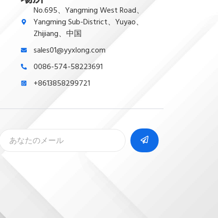
No.695、Yangming West Road、
Yangming Sub-District、Yuyao、
Zhijiang、中国
sales01@yyxlong.com
0086-574-58223691
+8613858299721