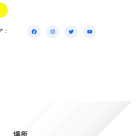
ア：
場所