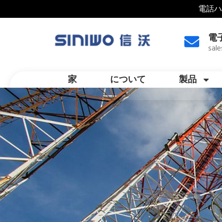
電話ハ
電
sal
家
について
製品