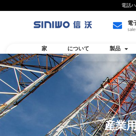
電話ハ
電
sal
家
について
製品
産業