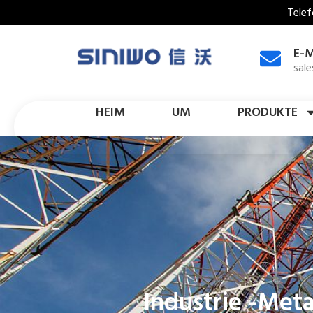
Telef
E-M
sal
HEIM
UM
PRODUKTE
Industrie -Meta