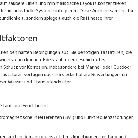
r auf saubere Linien und minimalistische Layouts konzentrieren
tlos in industrielle Systeme integrieren. Diese Aufmerksamkeit für
undlichkeit, sondern spiegelt auch die Raffinesse Ihrer
tfaktoren
ren den harten Bedingungen aus. Sie benötigen Tastaturen, die
iderstehen können. Edelstahl- oder beschichtetes
n Schutz vor Korrosion, insbesondere bei Marine- oder Outdoor
 -Tastaturen verfügen über IP65 oder höhere Bewertungen, um
nüber Wasser und Staub standhalten.
Staub und Feuchtigkeit.
ektromagnetische Interferenzen (EMI) und Funkfrequenzstörungen
aturen auch in den anspruchsvollsten Umgebungen Leistung und