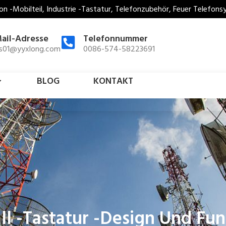
on -Mobilteil, Industrie -Tastatur, Telefonzubehör, Feuer Telefon
ail-Adresse
Telefonnummer
es01@yyxlong.com
0086-574-58223691
BLOG
KONTAKT
ll -Tastatur -Design Und Fu