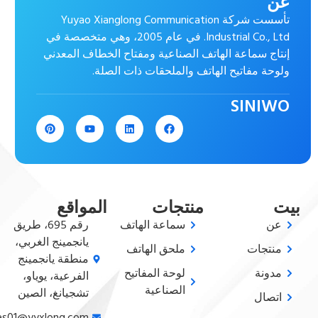
عن
تأسست شركة Yuyao Xianglong Communication
Industrial Co., Ltd. في عام 2005، وهي متخصصة في
إنتاج سماعة الهاتف الصناعية ومفتاح الخطاف المعدني
ولوحة مفاتيح الهاتف والملحقات ذات الصلة.
SINIWO
بيت
منتجات
المواقع
عن
سماعة الهاتف
رقم 695، طريق
يانجمينج الغربي،
منتجات
ملحق الهاتف
منطقة يانجمينج
مدونة
لوحة المفاتيح
الفرعية، يوياو،
الصناعية
تشجيانغ، الصين
اتصال
sales01@yyxlong.com