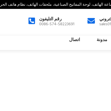
عة الهاتف، لوحة المفاتيح الصناعية، ملحقات الهاتف، نظام هاتف الحر
كتروني
رقم التليفون
0086-574-58223691
sales0
مدونة
اتصال
الهاتف في حالات الطوارئ
,
ملح
بيت
منتجات