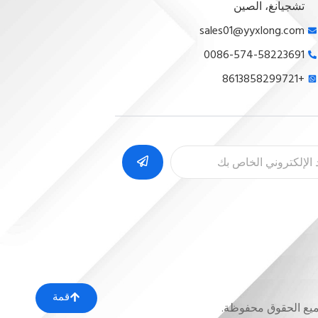
تشجيانغ، الصين
sales01@yyxlong.com
0086-574-58223691
+8613858299721
قمة