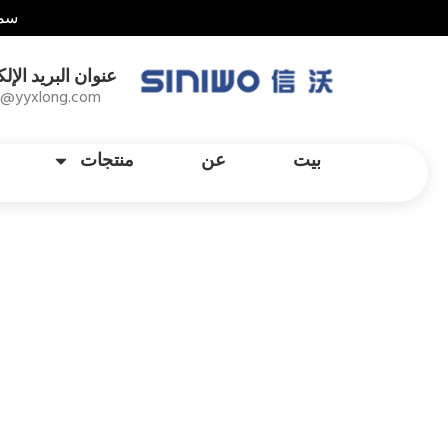
سما
عنوان البريد الإل
1@yyxlong.com
بيت
عن
منتجات
مفتاح ربط 