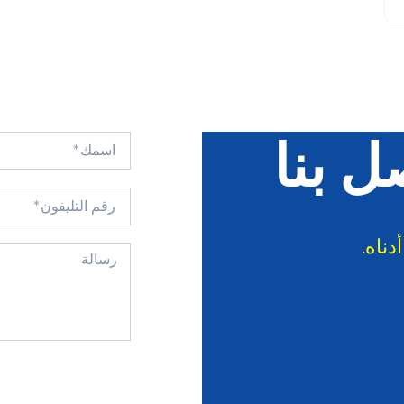
ل بنا
دناه.