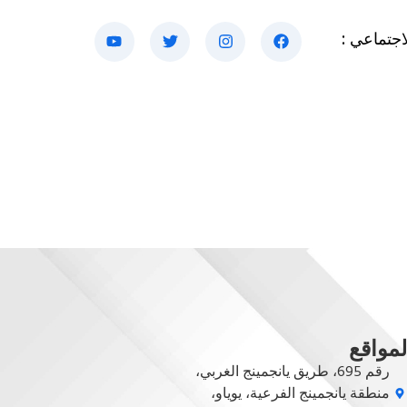
اجتماعي :
لمواقع
رقم 695، طريق يانجمينج الغربي،
منطقة يانجمينج الفرعية، يوياو،