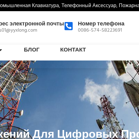
ромышленная Клавиатура, Телефонный Аксессуар, Пожарн
рес электронной почты
Номер телефона
es01@yyxlong.com
0086-574-58223691
БЛОГ
КОНТАКТ
ожений Для Цифровых П