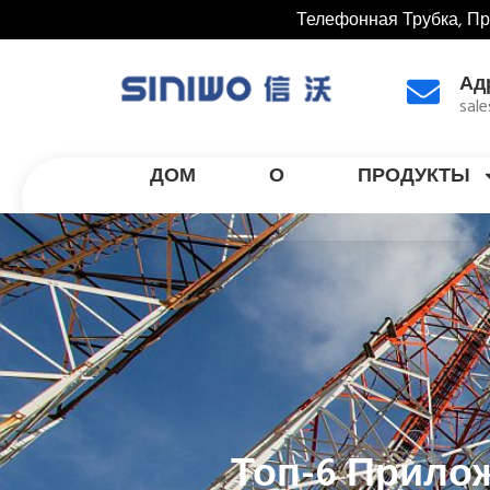
Телефонная Трубка, П
Ад
sal
ДОМ
О
ПРОДУКТЫ
Топ-6 Прил