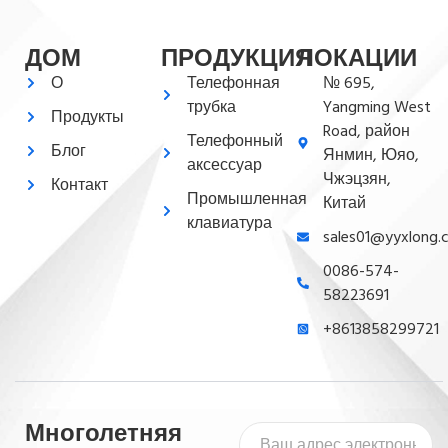
ДОМ
ПРОДУКЦИЯ
ЛОКАЦИИ
О
Телефонная
№ 695,
трубка
Yangming West
Продукты
Road, район
Телефонный
Блог
Янмин, Юяо,
аксессуар
Чжэцзян,
Контакт
Промышленная
Китай
клавиатура
sales01@yyxlong.
0086-574-
58223691
+8613858299721
Многолетняя