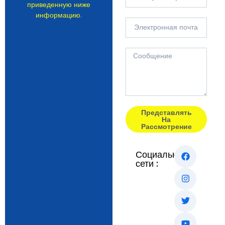
приведенную ниже
информацию.
Представлять
На
Рассмотрение
Социальные
сети :