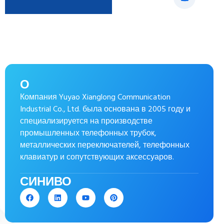
О
Компания Yuyao Xianglong Communication
Industrial Co., Ltd. была основана в 2005 году и
специализируется на производстве
промышленных телефонных трубок,
металлических переключателей, телефонных
клавиатур и сопутствующих аксессуаров.
СИНИВО