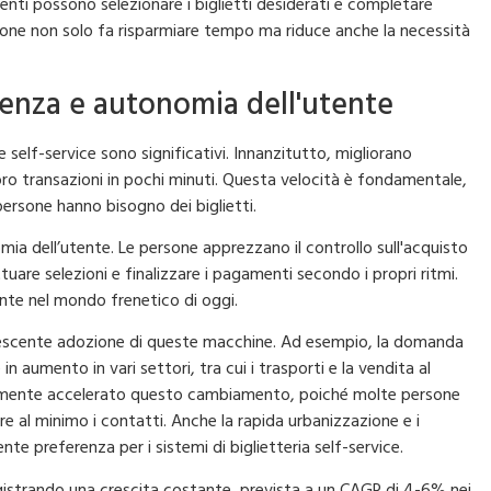
utenti possono selezionare i biglietti desiderati e completare
ione non solo fa risparmiare tempo ma riduce anche la necessità
ienza e autonomia dell'utente
rie self-service sono significativi. Innanzitutto, migliorano
loro transazioni in pochi minuti. Questa velocità è fondamentale,
ersone hanno bisogno dei biglietti.
a dell’utente. Le persone apprezzano il controllo sull'acquisto
ttuare selezioni e finalizzare i pagamenti secondo i propri ritmi.
nte nel mondo frenetico di oggi.
escente adozione di queste macchine. Ad esempio, la domanda
 aumento in vari settori, tra cui i trasporti e la vendita al
ormente accelerato questo cambiamento, poiché molte persone
rre al minimo i contatti. Anche la rapida urbanizzazione e i
nte preferenza per i sistemi di biglietteria self-service.
 registrando una crescita costante, prevista a un CAGR di 4-6% nei