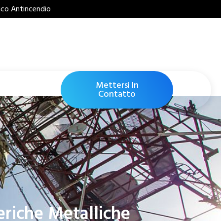
nico Antincendio
Mettersi In
Contatto
eriche Metalliche