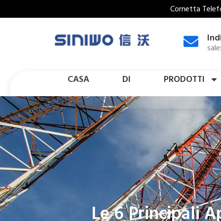
Cornetta Telefo
Ind
sal
CASA
DI
PRODOTTI
Le 6 Principali 