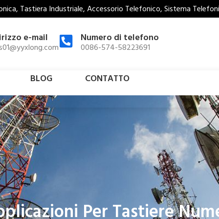
nica, Tastiera Industriale, Accessorio Telefonico, Sistema Telefo
irizzo e-mail
Numero di telefono
es01@yyxlong.com
0086-574-58223691
BLOG
CONTATTO
Applicazioni Per Tastiere Num