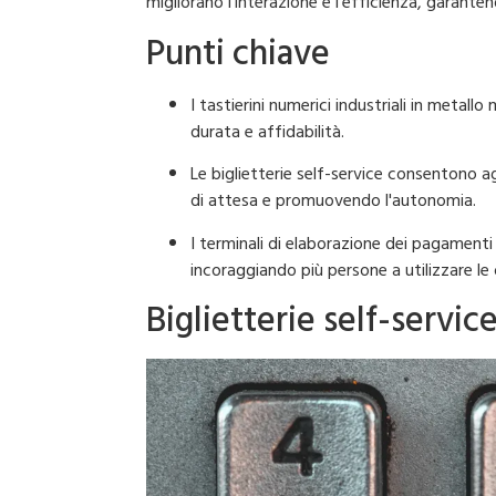
migliorano l'interazione e l'efficienza, garantendo
Punti chiave
I tastierini numerici industriali in metall
durata e affidabilità.
Le biglietterie self-service consentono ag
di attesa e promuovendo l'autonomia.
I terminali di elaborazione dei pagamenti 
incoraggiando più persone a utilizzare le 
Biglietterie self-servic