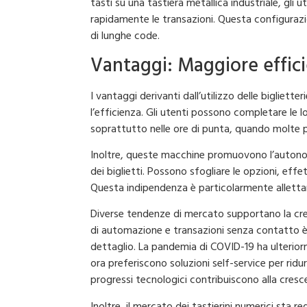
tasti su una tastiera metallica industriale, gli 
rapidamente le transazioni. Questa configuraz
di lunghe code.
Vantaggi: Maggiore effic
I vantaggi derivanti dall’utilizzo delle bigliette
l’efficienza. Gli utenti possono completare le 
soprattutto nelle ore di punta, quando molte p
Inoltre, queste macchine promuovono l’autonomi
dei biglietti. Possono sfogliare le opzioni, effe
Questa indipendenza è particolarmente alletta
Diverse tendenze di mercato supportano la cr
di automazione e transazioni senza contatto è in
dettaglio. La pandemia di COVID-19 ha ulteri
ora preferiscono soluzioni self-service per ridu
progressi tecnologici contribuiscono alla cresce
Inoltre, il mercato dei tastierini numerici sta