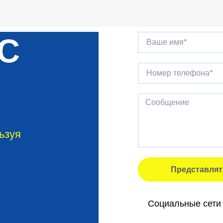
 С
ьзуя
Представлят
Социальные сети 