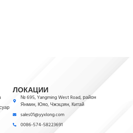
ЛОКАЦИИ
а
№ 695, Yangming West Road, район
Янмин, Юяо, Чжэцзян, Китай
суар
sales01@yyxlong.com
0086-574-58223691