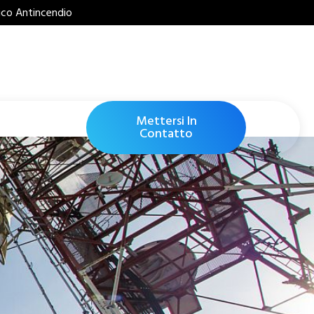
nico Antincendio
Mettersi In
Contatto