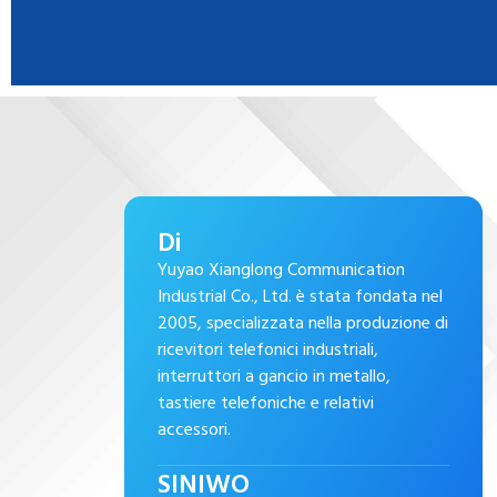
Di
Yuyao Xianglong Communication
Industrial Co., Ltd. è stata fondata nel
2005, specializzata nella produzione di
ricevitori telefonici industriali,
interruttori a gancio in metallo,
tastiere telefoniche e relativi
accessori.
SINIWO