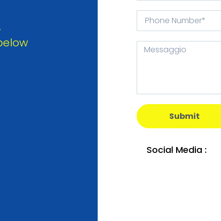
.
 below
Submit
Social Media :