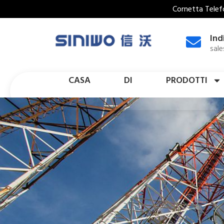
Cornetta Telefo
Ind
sal
CASA
DI
PRODOTTI