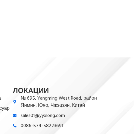
ЛОКАЦИИ
а
№ 695, Yangming West Road, район
Янмин, Юяо, Чжэцзян, Китай
суар
sales01@yyxlong.com
0086-574-58223691