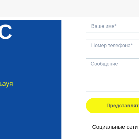
 С
ьзуя
Представлят
Социальные сети 