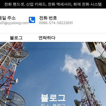
전화 핸드셋, 산업 키패드, 전화 액세서리, 화재 전화 시스템
메일 주소
전화 번호
es01@yyxlong.com
0086-574-58223691
블로그
연락하다
블로그
집
블로그