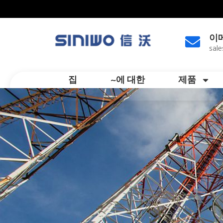
이
sal
집
~에 대한
제품