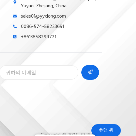
Yuyao, Zhejiang, China
sales01@yyxlong.com
0086-574-58223691
+8613858299721
맨 위
Copyright © 2025. 판권 소유.