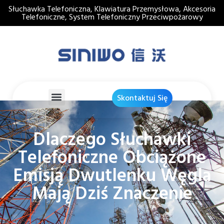
Słuchawka Telefoniczna, Klawiatura Przemysłowa, Akcesoria
Telefoniczne, System Telefoniczny Przeciwpożarowy
Skontaktuj Się
Dlaczego Słuchawki
Telefoniczne Obciążone
Emisją Dwutlenku Węgla
Mają Dziś Znaczenie