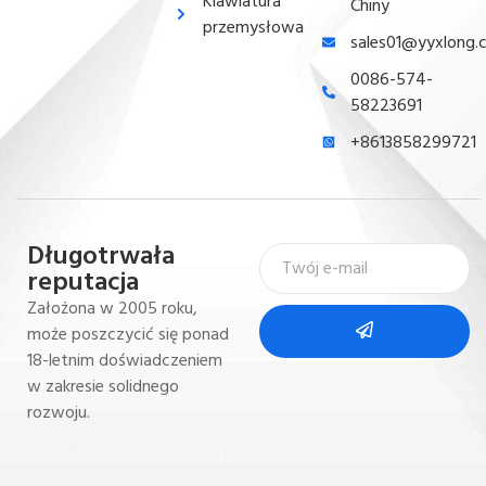
Klawiatura
Chiny
przemysłowa
sales01@yyxlong.
0086-574-
58223691
+8613858299721
Długotrwała
reputacja
Założona w 2005 roku,
może poszczycić się ponad
18-letnim doświadczeniem
w zakresie solidnego
rozwoju.