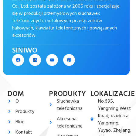
Co., Ltd. została założona w 2005 roku i specjalizuje
się w produkcji przemysłowych słuchawek
telefonicznych, metalowych przełączników
hakowych, klawiatur telefonicznych i powiązanych
akcesoriów.
SINIWO
DOM
PRODUKTY
LOKALIZACJE
O
Słuchawka
No.695,
telefoniczna
Yangming West
Produkty
Road, dzielnica
Akcesoria
Blog
Yangming,
telefoniczne
Yuyao, Zhejiang,
Kontakt