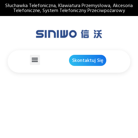
Słuchawka Telefoniczna, Klawiatura Przemysłowa, Akcesoria
Telefoniczne, System Telefoniczny Przeciwpożarowy
Skontaktuj Się
Przełącznik Haka
Telefonicznego W
Sytuacjach Awaryjnych
,
Akcesoria Telefoniczne
Dom
Produkty