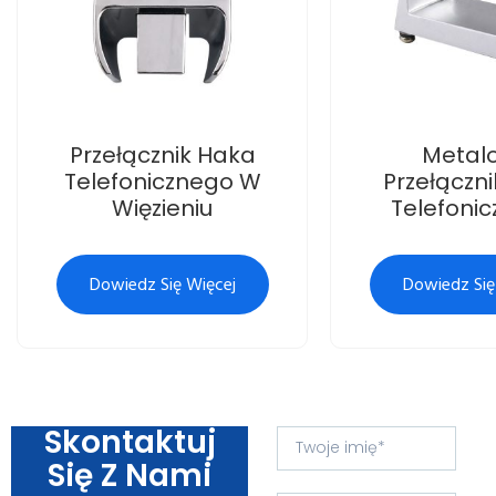
Przełącznik Haka
Metal
Telefonicznego W
Przełączn
Więzieniu
Telefoni
Dowiedz Się Więcej
Dowiedz Się
Skontaktuj
Się Z Nami