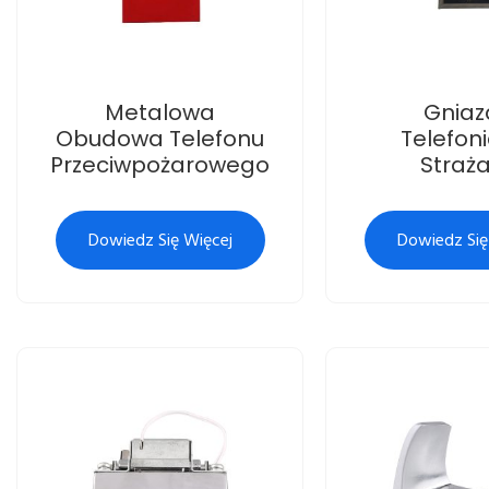
Metalowa
Gniaz
Obudowa Telefonu
Telefon
Przeciwpożarowego
Straż
Dowiedz Się Więcej
Dowiedz Się