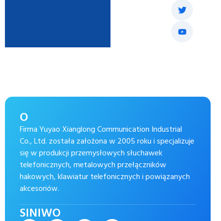
O
Firma Yuyao Xianglong Communication Industrial
Co., Ltd. została założona w 2005 roku i specjalizuje
się w produkcji przemysłowych słuchawek
telefonicznych, metalowych przełączników
hakowych, klawiatur telefonicznych i powiązanych
akcesoriów.
SINIWO