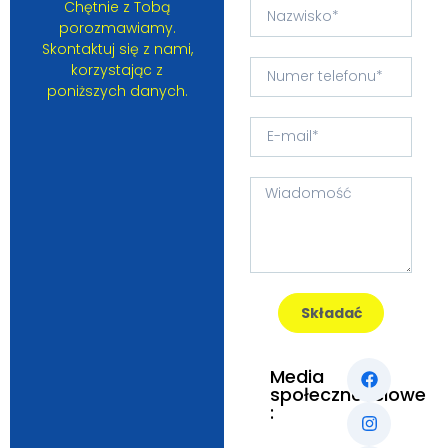
Chętnie z Tobą
porozmawiamy.
Skontaktuj się z nami,
korzystając z
poniższych danych.
Składać
Media
społecznościowe
: