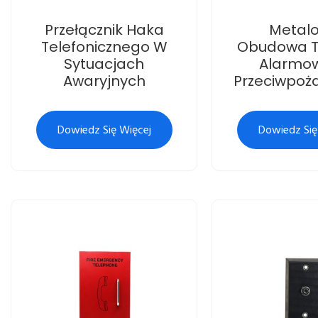
Przełącznik Haka
Metal
Telefonicznego W
Obudowa T
Sytuacjach
Alarmo
Awaryjnych
Przeciwpoż
Dowiedz Się Więcej
Dowiedz Się