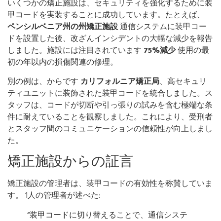
いくつかの矯正施設は、セキュリティを強化するために装
甲コードを実装することに成功しています。たとえば、
ペンシルベニア州の州矯正施設
通信システムに装甲コー
ドを設置した後、改ざんインシデントの大幅な減少を報告
しました。施設には注目されています
75%減少
使用の最
初の年以内の損傷関連の修理。
別の例は、からです
カリフォルニア矯正局
、高セキュリ
ティユニットに装飾された装甲コードを統合しました。ス
タッフは、コードが切断や引っ張りの試みを含む極端な条
件に耐えていることを観察しました。これにより、受刑者
とスタッフ間のコミュニケーションの信頼性が向上しまし
た。
矯正施設からの証言
矯正施設の管理者は、装甲コードの有効性を称賛していま
す。 1人の管理者が述べた:
“装甲コードに切り替えることで、通信システ