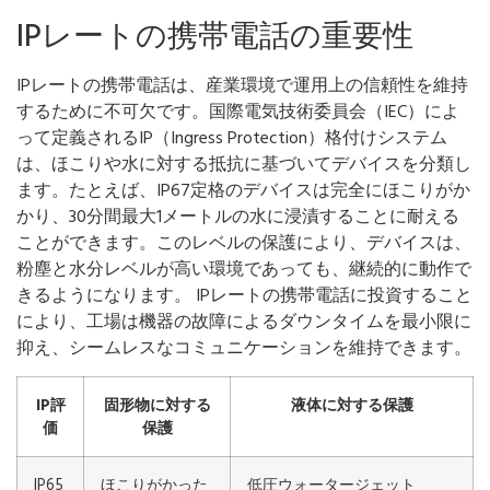
IPレートの携帯電話の重要性
IPレートの携帯電話は、産業環境で運用上の信頼性を維持
するために不可欠です。国際電気技術委員会（IEC）によ
って定義されるIP（Ingress Protection）格付けシステム
は、ほこりや水に対する抵抗に基づいてデバイスを分類し
ます。たとえば、IP67定格のデバイスは完全にほこりがか
かり、30分間最大1メートルの水に浸漬することに耐える
ことができます。このレベルの保護により、デバイスは、
粉塵と水分レベルが高い環境であっても、継続的に動作で
きるようになります。 IPレートの携帯電話に投資すること
により、工場は機器の故障によるダウンタイムを最小限に
抑え、シームレスなコミュニケーションを維持できます。
IP評
固形物に対する
液体に対する保護
価
保護
IP65
ほこりがかった
低圧ウォータージェット