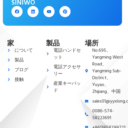
SINIWO
家
製品
場所
について
電話ハンドセ
No.695、
ット
Yangming West
製品
Road、
電話アクセサ
ブログ
Yangming Sub-
リー
District、
接触
産業キーパッ
Yuyao、
ド
Zhijiang、中国
sales01@yyxlong.
0086-574-
58223691
+8613858299721