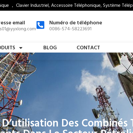
que ， Clavier Industriel, Accessoire Téléphonique, Système Télép
esse email
Numéro de téléphone
es01@yyxlong.com
0086-574-58223691
ODUITS
BLOG
CONTACT
 D’utilisation Des Combinés