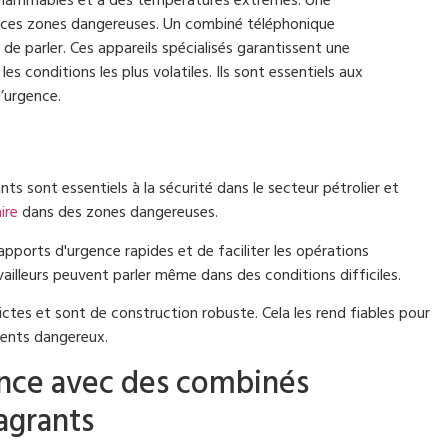
inflammables et à des températures extrêmes. Une
s ces zones dangereuses. Un combiné téléphonique
de parler. Ces appareils spécialisés garantissent une
s conditions les plus volatiles. Ils sont essentiels aux
’urgence.
s sont essentiels à la sécurité dans le secteur pétrolier et
ire
dans des zones dangereuses.
pports d'urgence rapides et de faciliter les opérations
availleurs peuvent parler même dans des conditions difficiles.
rictes et sont de construction robuste. Cela les rend fiables pour
ments dangereux.
nce avec des combinés
agrants