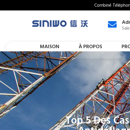
Combiné Téléphoni
Adr
Sal
MAISON
À PROPOS
PR
Top 5 Des Cas