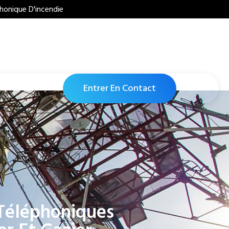
honique D'incendie
Entrer En Contact
 Téléphoniques