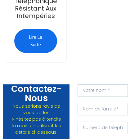
Téléphonique
Résistant Aux
Intempéries
Lire La
Suite
Contactez-
Nous
Nous serions ravis de
vous parler.
N'hésitez pas à tendre
la main en utilisant les
détails ci-dessous.