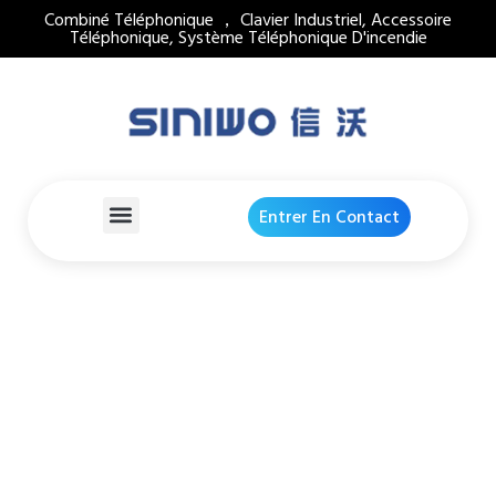
Combiné Téléphonique ， Clavier Industriel, Accessoire
Téléphonique, Système Téléphonique D'incendie
Entrer En Contact
Produit À Chaud
,
Combiné Téléphonique
,
Combiné Téléphonique
Résistant Aux Intempéries
Maison
Produits