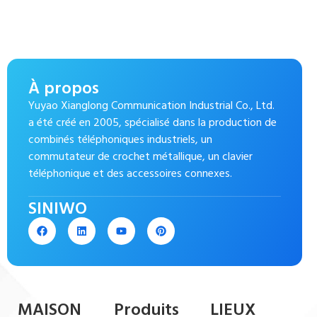
À propos
Yuyao Xianglong Communication Industrial Co., Ltd.
a été créé en 2005, spécialisé dans la production de
combinés téléphoniques industriels, un
commutateur de crochet métallique, un clavier
téléphonique et des accessoires connexes.
SINIWO
MAISON
Produits
LIEUX