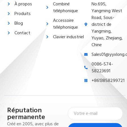
À propos
Combiné
No.695,
téléphonique
Yangming West
Produits
Road, Sous-
Accessoire
Blog
district de
téléphonique
Yangming,
Contact
Clavier industriel
Yuyao, Zhejiang,
Chine
Sales01@yyxlong
0086-574-
58223691
+8613858299721
Réputation
permanente
Créé en 2005, avec plus de