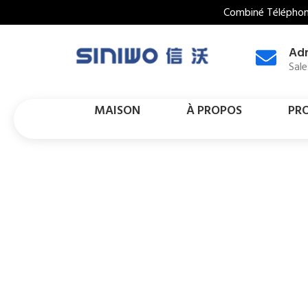
Combiné Téléphoni
Adr
Sal
MAISON
À PROPOS
PR
Contrôle D'ac