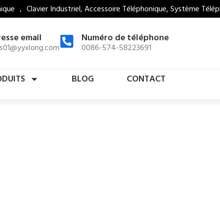
que ， Clavier Industriel, Accessoire Téléphonique, Système Télép
esse email
Numéro de téléphone
es01@yyxlong.com
0086-574-58223691
ODUITS
BLOG
CONTACT
cès Au Clavier Industriel
,
Cla
Maison
Produits