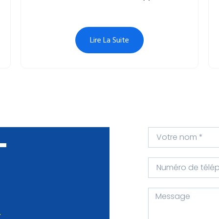
Lire La Suite
-
.