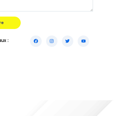
re
ux :