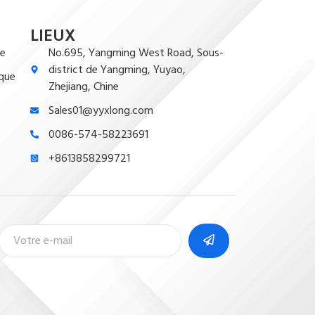
LIEUX
ue
No.695, Yangming West Road, Sous-
district de Yangming, Yuyao,
ique
Zhejiang, Chine
Sales01@yyxlong.com
0086-574-58223691
+8613858299721