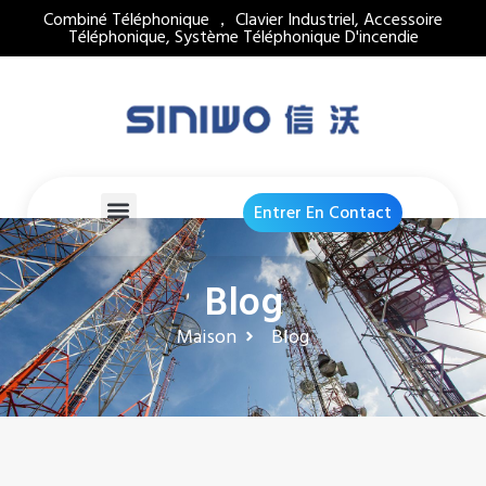
Combiné Téléphonique ， Clavier Industriel, Accessoire
Téléphonique, Système Téléphonique D'incendie
Entrer En Contact
Blog
Maison
Blog