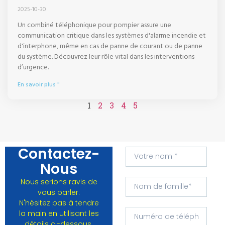
2025-10-30
Un combiné téléphonique pour pompier assure une
communication critique dans les systèmes d'alarme incendie et
d'interphone, même en cas de panne de courant ou de panne
du système. Découvrez leur rôle vital dans les interventions
d’urgence.
En savoir plus "
1
2
3
4
5
Contactez-
Nous
Nous serions ravis de
vous parler.
N'hésitez pas à tendre
la main en utilisant les
détails ci-dessous.