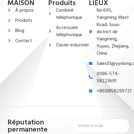
MAISON
Produits
LIEUX
À propos
Combiné
No.695,
téléphonique
Yangming West
Produits
Road, Sous-
Accessoire
Blog
district de
téléphonique
Yangming,
Contact
Clavier industriel
Yuyao, Zhejiang,
Chine
Sales01@yyxlong
0086-574-
58223691
+8613858299721
Réputation
permanente