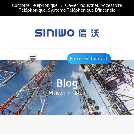
Combiné Téléphonique ， Clavier Industriel, Accessoire
Téléphonique, Système Téléphonique D'incendie
Entrer En Contact
Blog
Maison
Blog