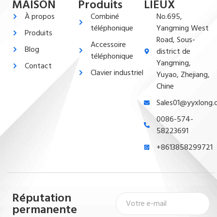
MAISON
Produits
LIEUX
À propos
Combiné
No.695,
téléphonique
Yangming West
Produits
Road, Sous-
Accessoire
Blog
district de
téléphonique
Yangming,
Contact
Clavier industriel
Yuyao, Zhejiang,
Chine
Sales01@yyxlong
0086-574-
58223691
+8613858299721
Réputation
permanente