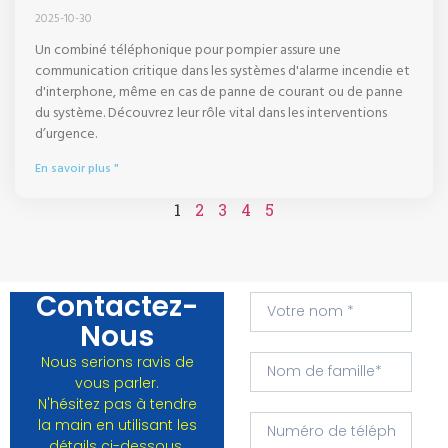
2025-10-30
Un combiné téléphonique pour pompier assure une
communication critique dans les systèmes d'alarme incendie et
d'interphone, même en cas de panne de courant ou de panne
du système. Découvrez leur rôle vital dans les interventions
d’urgence.
En savoir plus "
1
2
3
4
5
Contactez-
Nous
Nous serions ravis de
vous parler.
N'hésitez pas à tendre
la main en utilisant les
détails ci-dessous.