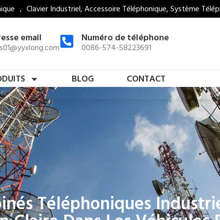
que ， Clavier Industriel, Accessoire Téléphonique, Système Télép
esse email
Numéro de téléphone
es01@yyxlong.com
0086-574-58223691
ODUITS
BLOG
CONTACT
és Téléphoniques Industrie