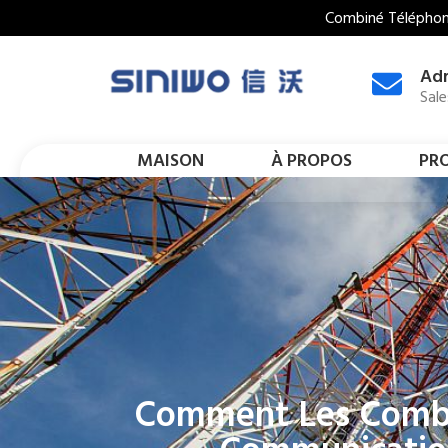
Combiné Téléphoni
Adr
Sal
MAISON
À PROPOS
PR
Comment Les Combin