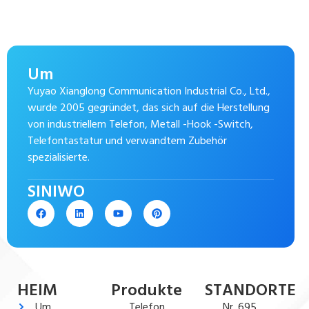
Um
Yuyao Xianglong Communication Industrial Co., Ltd.,
wurde 2005 gegründet, das sich auf die Herstellung
von industriellem Telefon, Metall -Hook -Switch,
Telefontastatur und verwandtem Zubehör
spezialisierte.
SINIWO
HEIM
Produkte
STANDORTE
Um
Telefon
Nr. 695,