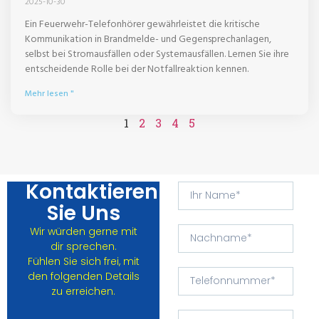
2025-10-30
Ein Feuerwehr-Telefonhörer gewährleistet die kritische
Kommunikation in Brandmelde- und Gegensprechanlagen,
selbst bei Stromausfällen oder Systemausfällen. Lernen Sie ihre
entscheidende Rolle bei der Notfallreaktion kennen.
Mehr lesen "
1
2
3
4
5
Kontaktieren
Sie Uns
Wir würden gerne mit
dir sprechen.
Fühlen Sie sich frei, mit
den folgenden Details
zu erreichen.