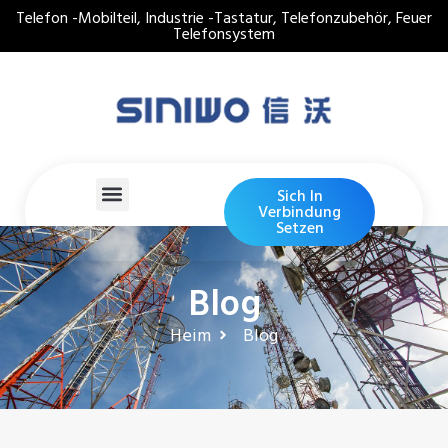
Telefon -Mobilteil, Industrie -Tastatur, Telefonzubehör, Feuer
Telefonsystem
Sich In
Verbindung
Setzen
Blog
Heim
Blog