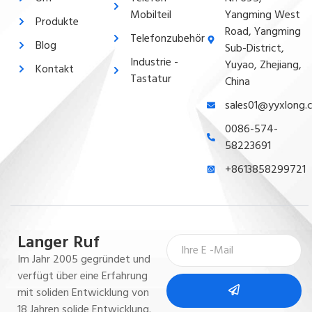
Mobilteil
Yangming West
Produkte
Road, Yangming
Telefonzubehör
Blog
Sub-District,
Industrie -
Yuyao, Zhejiang,
Kontakt
Tastatur
China
sales01@yyxlong.
0086-574-
58223691
+8613858299721
Langer Ruf
Im Jahr 2005 gegründet und
verfügt über eine Erfahrung
mit soliden Entwicklung von
18 Jahren solide Entwicklung.