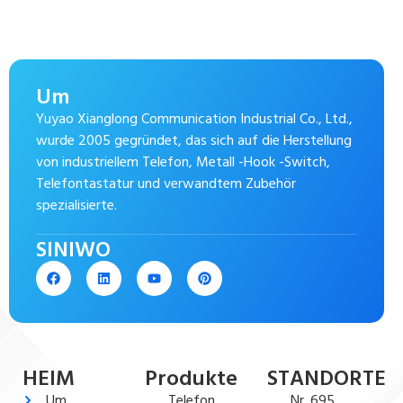
Um
Yuyao Xianglong Communication Industrial Co., Ltd.,
wurde 2005 gegründet, das sich auf die Herstellung
von industriellem Telefon, Metall -Hook -Switch,
Telefontastatur und verwandtem Zubehör
spezialisierte.
SINIWO
HEIM
Produkte
STANDORTE
Um
Telefon
Nr. 695,