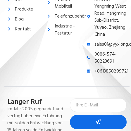
Mobilteil
Yangming West
Produkte
Road, Yangming
Telefonzubehör
Blog
Sub-District,
Industrie -
Yuyao, Zhejiang,
Kontakt
Tastatur
China
sales01@yyxlong.
0086-574-
58223691
+8613858299721
Langer Ruf
Im Jahr 2005 gegründet und
verfügt über eine Erfahrung
mit soliden Entwicklung von
18 Jahren solide Entwicklung.