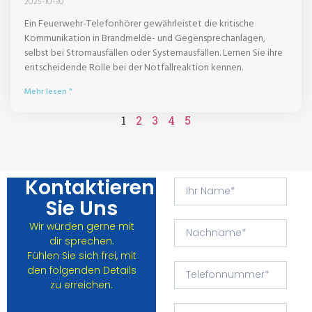
2025-10-30
Ein Feuerwehr-Telefonhörer gewährleistet die kritische
Kommunikation in Brandmelde- und Gegensprechanlagen,
selbst bei Stromausfällen oder Systemausfällen. Lernen Sie ihre
entscheidende Rolle bei der Notfallreaktion kennen.
Mehr lesen "
1
2
3
4
5
Kontaktieren
Sie Uns
Wir würden gerne mit
dir sprechen.
Fühlen Sie sich frei, mit
den folgenden Details
zu erreichen.