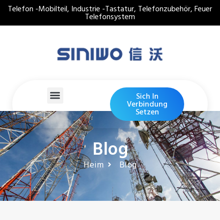
Telefon -Mobilteil, Industrie -Tastatur, Telefonzubehör, Feuer
Telefonsystem
Sich In
Verbindung
Setzen
Blog
Heim
Blog