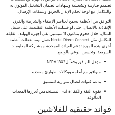
ميم صارمة وتشغيلية وشهادات لضمان التشغيل الموثوق به
لتكامل مع لوحة تحكم الإنذار بالحريق وشبكات الإرسال.
توافق بين الأنظمة يسمح لعناصر الإطفاء والشرطة والفرق
إنقاذية بالاتصال، حتى لو فشلت الأنظمة التقليدية. على سبيل
المثال، خلال هجوم بنتاغون 11 سبتمبر، بقي أجهزة الهواتف القابلة
للتكامل مثل Nextel Direct Connect تعمل بينما تعطلت أنظمة
رى. هذه الميزة تدعم القيادة الموحدة، ومشاركة المعلومات
سريعة، وتحسين الوعي بالوضع.
مؤهل للتوافق وفقاً لNFPA 1802
متوافق مع أنظمة ووكالات طوارئ متعددة
يدعم قنوات اتصال متوازية للتنسيق
تقوية الثقة والكفاءة لدى المستخدمين تُعززها المعدات
المألوفة
وائد حقيقية للفلاشين