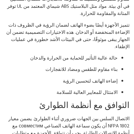
في أي بيئة. مواد مثل البلاستيك ABS شيماي المعتمد من UL توفر
متانة والمقاومة للحرارة.
ميز الأجهزة أيضًا بضوء الهاتف لضمان الرؤية في الظروف ذات
إضاءة المنخفضة أو الدخان. هذه الاختيارات التصميمية تضمن أن
جهاز يبقى موثوقًا، حتى في البيئات الأشد خطورة في عمليات
إطفاء.
حالة عالية التأثير للحماية من الحرارة والدخان
بناء مقاوم للطقس ومضاد للانفجارات
إضاءة الهاتف لتحسين الرؤية
الامتثال للمعايير العالية للسلامة
لتوافق مع أنظمة الطوارئ
اتصال السلس بين الجهات ضروري أثناء الطوارئ. يضمن معيار
NFPA 1802 أن يكون سماعة الهاتف الصناعي совместим مع
ظمة الاتصالات الطارئة. يجب أن تتوافق الأجهزة مع متطلبات