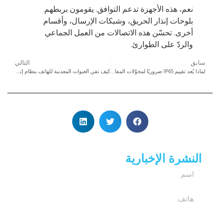
نعم، هذه الأجهزة تدعم التوافق. يقومون بربطهم
بلوحات إنذار الحريق، وشبكات الإرسال، وأقسام
أخرى. تحسّن هذه الاتصالات من العمل الجماعي
والردّ على الطوارئ.
سابق
التالي
لماذا يُعد تقييم IP65 ضروريًا لمحوّلات المفاتيح الصناعية المستخدمة في البيئات الغبارية أو الخارجية أو التي تتطلب غسلًا؟
كيف تفي العبوات المعدنية للهاتف بنظام إنذار الحريق بمعايير السلامة؟
النشرة الإخبارية