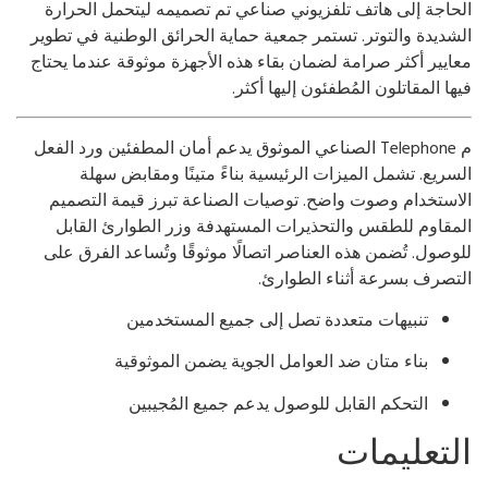
حاجة إلى هاتف تلفزيوني صناعي تم تصميمه ليتحمل الحرارة
شديدة والتوتر. تستمر جمعية حماية الحرائق الوطنية في تطوير
ايير أكثر صرامة لضمان بقاء هذه الأجهزة موثوقة عندما يحتاج
ها المقاتلون المُطفئون إليها أكثر.
م Telephone الصناعي الموثوق يدعم أمان المطفئين ورد الفعل
سريع. تشمل الميزات الرئيسية بناءً متينًا ومقابض سهلة
استخدام وصوت واضح. توصيات الصناعة تبرز قيمة التصميم
مقاوم للطقس والتحذيرات المستهدفة وزر الطوارئ القابل
وصول. تُضمن هذه العناصر اتصالًا موثوقًا وتُساعد الفرق على
تصرف بسرعة أثناء الطوارئ.
تنبيهات متعددة تصل إلى جميع المستخدمين
بناء متان ضد العوامل الجوية يضمن الموثوقية
التحكم القابل للوصول يدعم جميع المُجيبين
لتعليمات