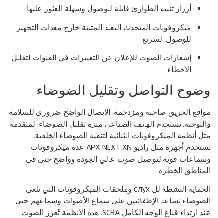
أزرار تنبيه الطوارئ قابلة للوصول وسهلة العثور عليها
ميكروفونات المتحدث البعيد المثبتة خارج معدات التجهيز
للوصول السريع
إشعارات الصوت للإعلان عن التغييرات في القنوات لتقليل
الأخطاء
ضوح التواصل وتقليل الضوضاء
اقع الحريق صاخبة ومزدحمة. الاتصال الواضح ضروري للسلامة
لتوجيه. يستخدم الهاتف الصناعي ميزة تقليل الضوضاء المتقدمة
ل أنظمة الميكروفونات الثنائية لتنقية الضوضاء الخلفية.
تستخدم أجهزة مثل راديو APX NEXT XN عدة ميكروفونات
ماعات قوية لتوصيل صوت عالي الجودة وواضح حتى في
مناطق الخطرة.
الحماية النشطة لل слух وملحقات الميكروفونات التي تلغي
ضوضاء تساعد الإطفائيين على سماع الأصوات وسماعهم حتى
عند ارتداء قناع الوجه الكامل SCBA. هذه الأنظمة تُعزز الصوت