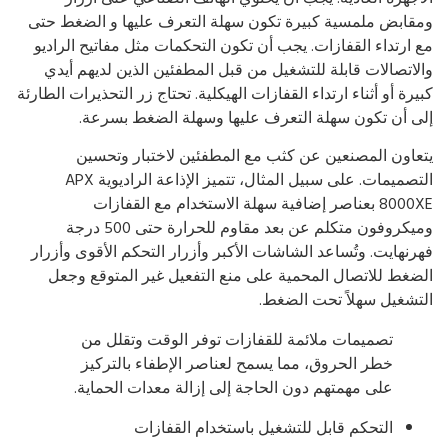
قابض ملمسية كبيرة تكون سهلة التعرف عليها و الضغط حتى
 ارتداء القفازات. يجب أن تكون التحكمات مثل مفاتيح الراديو
لاتصالات قابلة للتشغيل من قبل المطفئين الذين لديهم أيدي
يرة أو أثناء ارتداء القفازات الهيكلية. تحتاج زر التحذيرات الطارئة
ى أن تكون سهلة التعرف عليها وسهلة الضغط بسرعة.
عاون المصنعين عن كثب مع المطفئين لاختبار وتحسين
التصميمات. على سبيل المثال، تتميز الإذاعة الراديوية APX
8000XE بعناصر إضافية سهلة الاستخدام مع القفازات
وميكروفون متكلم عن بعد مقاوم للحرارة حتى 500 درجة
رنهايت. وتُساعد الشاشات الأكبر وأزرار التحكم الأقوى وأزرار
ضغط للاتصال المحمية على منع التفعيل غير المتوقع وجعل
تشغيل سهلاً تحت الضغط.
تصميمات ملائمة للقفازات توفر الوقت وتقلل من
خطر الحروق، مما يسمح لعناصر الإطفاء بالتركيز
على مهمتهم دون الحاجة إلى إزالة معدات الحماية.
التحكم قابل للتشغيل باستخدام القفازات