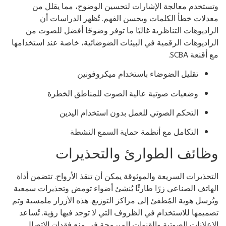
ستخدم معالجة الإشارات لتحسين الوضوح، مما يقلل من
دلات خطأ الكلمات ويحسن الفهم. تُظهر الدراسات أن
راديوهات التناظرية غالبًا ما توفر وضوحًا أفضل للصوت من
راديوهات الرقمية في البيئات الضوضائية، خاصة عند استخدامها
 أقنعة SCBA.
تقليل الضوضاء باستخدام ميكروفونين
وضعيات صوتية عالية الصوت للمناطق الخطرة
التحكم الصوتي للعمل بدون استخدام اليدين
التكامل مع أنظمة حماية السمع النشطة
ظائف الطوارئ والتحذيرات
تحذيرات السريعة والموثوقة يمكن أن تنقذ الأرواح. تتضمن أداة
هاتف الصناعي زرًا طارئًا يُنشئ أضواء تومض وتحذيرات سمعية
ُرسل هوية المُطفئ إلى مراكز التوزيع. هذه الأزرار ملمسية وتم
ميمها للاستخدام في الظروف التي لا توجد فيها رؤية. تُساعد
إعلانات الصوتية والقنوات المبرمجة في منع فقدان الاتصال.