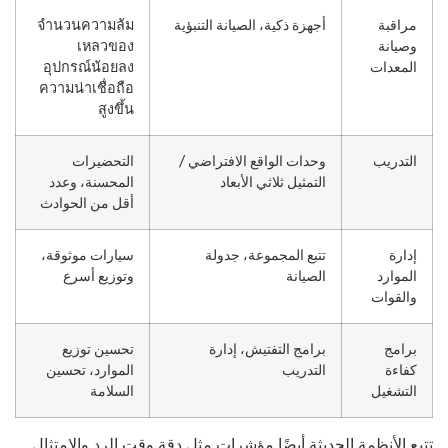
مراقبة
أجهزة ذكية، الصيانة التنبؤية
จำนวนความล้ม
وصيانة
เหลวของ
المعدات
อุปกรณ์น้อยลง
ความน่าเชื่อถือ
สูงขึ้น
التدريب
وحدات الواقع الافتراضي /
التحضيرات
التمثيل ثلاثي الأبعاد
المحسنة، وعدد
أقل من الحوادث
إدارة
تتبع المجموعة، جدولة
سيارات موثوقة،
الموارد
الصيانة
وتوزيع أسرع
والقوات
برامج
برامج التفتيش، إدارة
تحسين توزيع
كفاءة
التدريب
الموارد، تحسين
التشغيل
السلامة
بع الأنظمة الحديثة أيضًا مؤشرات مثل دقة وقت الرد والامتثال