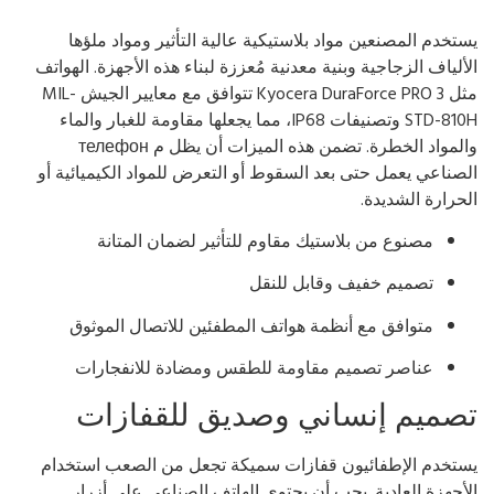
تخدم المصنعين مواد بلاستيكية عالية التأثير ومواد ملؤها
ألياف الزجاجية وبنية معدنية مُعززة لبناء هذه الأجهزة. الهواتف
مثل Kyocera DuraForce PRO 3 تتوافق مع معايير الجيش MIL-
STD-810H وتصنيفات IP68، مما يجعلها مقاومة للغبار والماء
والمواد الخطرة. تضمن هذه الميزات أن يظل م телефон
صناعي يعمل حتى بعد السقوط أو التعرض للمواد الكيميائية أو
حرارة الشديدة.
مصنوع من بلاستيك مقاوم للتأثير لضمان المتانة
تصميم خفيف وقابل للنقل
متوافق مع أنظمة هواتف المطفئين للاتصال الموثوق
عناصر تصميم مقاومة للطقس ومضادة للانفجارات
صميم إنساني وصديق للقفازات
تخدم الإطفائيون قفازات سميكة تجعل من الصعب استخدام
أجهزة العادية. يجب أن يحتوي الهاتف الصناعي على أزرار