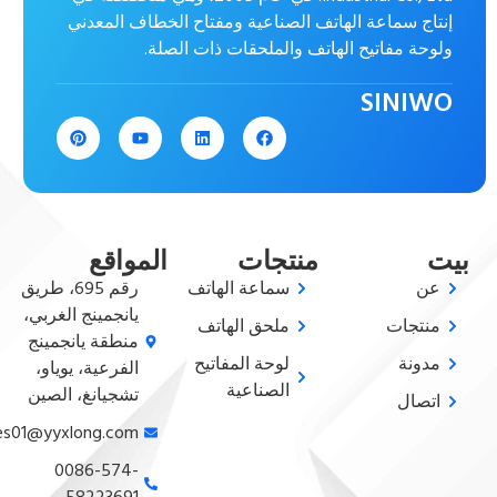
إنتاج سماعة الهاتف الصناعية ومفتاح الخطاف المعدني
ولوحة مفاتيح الهاتف والملحقات ذات الصلة.
SINIWO
بيت
منتجات
المواقع
عن
سماعة الهاتف
رقم 695، طريق
يانجمينج الغربي،
منتجات
ملحق الهاتف
منطقة يانجمينج
مدونة
لوحة المفاتيح
الفرعية، يوياو،
الصناعية
تشجيانغ، الصين
اتصال
sales01@yyxlong.com
0086-574-