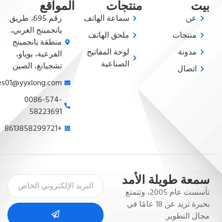
بيت
منتجات
المواقع
عن
سماعة الهاتف
رقم 695، طريق
يانجمينج الغربي،
منتجات
ملحق الهاتف
منطقة يانجمينج
مدونة
لوحة المفاتيح
الفرعية، يوياو،
الصناعية
تشجيانغ، الصين
اتصال
sales01@yyxlong.com
0086-574-
58223691
+8613858299721
سمعة طويلة الأمد
تأسست عام 2005، وتتمتع
بخبرة تزيد عن 18 عامًا في
مجال التطوير.