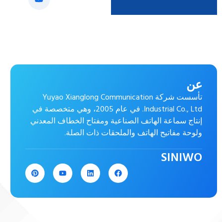
عن
تأسست شركة Yuyao Xianglong Communication
Industrial Co., Ltd. في عام 2005، وهي متخصصة في
إنتاج سماعة الهاتف الصناعية ومفتاح الخطاف المعدني
ولوحة مفاتيح الهاتف والملحقات ذات الصلة.
SINIWO