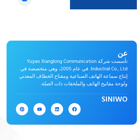
عن
تأسست شركة Yuyao Xianglong Communication
Industrial Co., Ltd. في عام 2005، وهي متخصصة في
إنتاج سماعة الهاتف الصناعية ومفتاح الخطاف المعدني
ولوحة مفاتيح الهاتف والملحقات ذات الصلة.
SINIWO