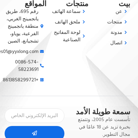
بيت
منتجات
المواقع
عن
سماعة الهاتف
رقم 695، طريق
يانجمينج الغربي،
منتجات
ملحق الهاتف
منطقة يانجمينج
مدونة
لوحة المفاتيح
الفرعية، يوياو،
الصناعية
تشجيانغ، الصين
اتصال
sales01@yyxlong.com
0086-574-
58223691
+8613858299721
سمعة طويلة الأمد
تأسست عام 2005، وتتمتع
بخبرة تزيد عن 18 عامًا في
مجال التطوير.