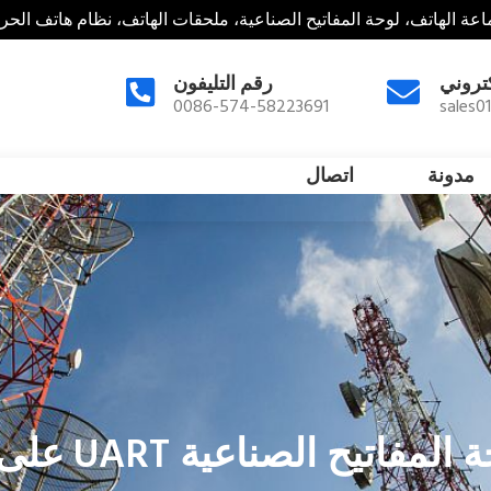
عة الهاتف، لوحة المفاتيح الصناعية، ملحقات الهاتف، نظام هاتف الحر
كتروني
رقم التليفون
0086-574-58223691
sales0
مدونة
اتصال
اتيح الصناعية UART على جهازك