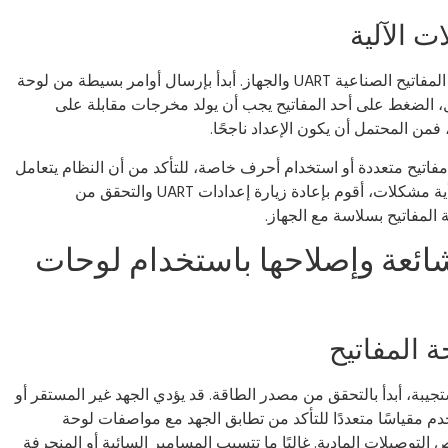
ت الآلية
بعد تكوين البرنامج، أقوم باختبار الاتصال بين لوحة المفاتيح الصناعية UART والجهاز. أبدأ بإرسال أوامر بسيطة من لوحة
ال، الضغط على أحد المفاتيح يجب أن يولد مخرجات مقابلة على
فمن المحتمل أن يكون الإعداد ناجحًا.
 مفاتيح متعددة أو استخدام أحرف خاصة، للتأكد من أن النظام يتعامل
مع جميع المدخلات بشكل موثوق. في حالة ظهور أية مشكلات، أقوم بإعادة زيارة إعدادات UART والتحقق من
ة المفاتيح بسلاسة مع الجهاز.
ئعة وإصلاحها باستخدام لوحات
 المفاتيح
وحة المفاتيح الصناعية UART غير مستجيبة، أبدأ بالتحقق من مصدر الطاقة. قد يؤدي الجهد غير المستقر أو
دم مقياسًا متعددًا للتأكد من تطابق الجهد مع مواصفات لوحة
 التوصيلات المادية. غالبًا ما تتسبب المسامير السائبة أو المنحرفة