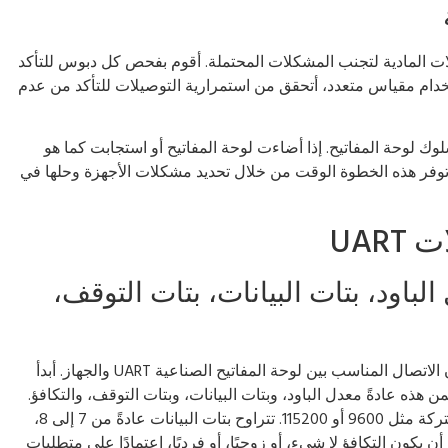
لات المادية لتجنب المشكلات المحتملة. أقوم بفحص كل دبوس للتأكد
دام مقياس متعدد، أتحقق من استمرارية التوصيلات للتأكد من عدم
وك لوحة المفاتيح. إذا أضاءت لوحة المفاتيح أو استجابت كما هو
توفر هذه الخطوة الوقت من خلال تحديد مشكلات الأجهزة وحلها في
UAR
دات UART (معدل الباود، بتات البيانات، بتات التوقف،
يعد تكوين إعدادات UART خطوة حاسمة في ضمان الاتصال المناسب بين لوحة المفاتيح الصناعية UART والجهاز. أبدأ
ضمن هذه عادةً معدل الباود، وبتات البيانات، وبتات التوقف، والتكافؤ.
يحدد معدل الباود سرعة نقل البيانات، مع قيم مشتركة مثل 9600 أو 115200. تتراوح بتات البيانات عادةً من 7 إلى 8،
عيين بتات التوقف غالبًا على 1 أو 2. يمكن أن يكون التكافؤ لا شيء، أو زوجيًا، أو فرديًا، اعتمادًا على متطلبات