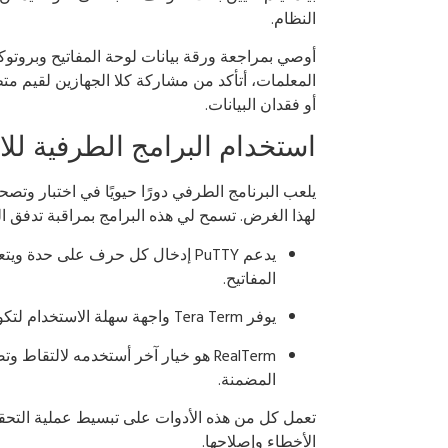
النظام.
أوصي بمراجعة ورقة بيانات لوحة المفاتيح وبروتوك
المعلمات، أتأكد من مشاركة كلا الجهازين لقيم م
أو فقدان البيانات.
استخدام البرامج الطرفية للاتصالات (مثل
لهذا الغرض. تسمح لي هذه البرامج بمراقبة تدفق ا
يدعم PuTTY إدخال كل حرف على حدة
المفاتيح.
يوفر Tera Term واجهة سهلة الاستخدام لتكوين إعدادات UART ومراقبة الاتصالات.
RealTerm هو خيار آخر أستخدمه لالتقا
المضمنة.
الأخطاء وإصلاحها.