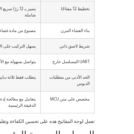
تخطيط 12 مفتاحًا
شاملة.
بناء الغشاء المرن
مصنوع من مادة غشاء م
شريط لاصق ذاتي
يسهل التركيب على ا
UART المسلسل خارج
يتواصل بسهولة مع الأج
الحد الأدنى من متطلبات
يتطلب فقط ثلاثة دبابيس (VIN، TX، GND)، مما يبسط إعدا
الدبوس
مخصص على متن MCU
يتعامل مع معالجة إدخ
الدقيقة الرئيسية.
تعمل لوحة المفاتيح هذه على تحسين الكفاءة وتقليل 