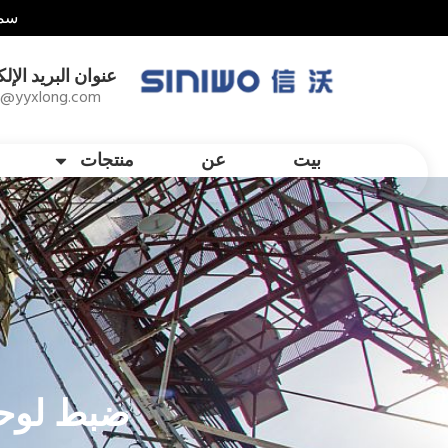
سما
عنوان البريد الإل
1@yyxlong.com
بيت
عن
منتجات
ضبط لوحة المف