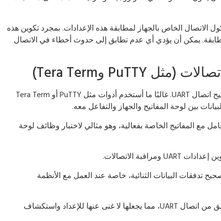
ول الاتصال الخاص بالجهاز لمطابقة هذه الإعدادات. بمجرد تكوين هذه
تطابقة. يمكن أن يؤدي أي عدم تطابق إلى حدوث أخطاء في الاتصال
 PuTTY وTera Term)
يلعب البرنامج الطرفي دورًا حيويًا في اختبار وتصحيح اتصال UART. غالبًا ما أستخدم أدوات مثل PuTTY أو Tera Term
لبيانات بين لوحة المفاتيح والجهاز والتفاعل معه.
 ويتعامل مع المفاتيح الخاصة بفعالية، وهو مثالي لاختبار وظائف لوحة
ط وتصحيح تدفقات البيانات الثنائية، خاصة عند العمل مع الأنظمة
تعمل كل من هذه الأدوات على تبسيط عملية التحقق من اتصال UART، مما يجعلها لا غنى عنها للإعداد واستكشاف