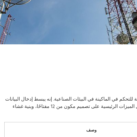
لصناعية UART كواجهة موثوقة للتحكم في الماكينة في البيئات الصناعية. إنه يبسط إدخال البيانات
والاتصال من خلال مخرج UART التسلسلي. تشتمل الميزات الرئيسية على تصميم مكون من 12 مفتاحًا، وبنية غشاء
وصف