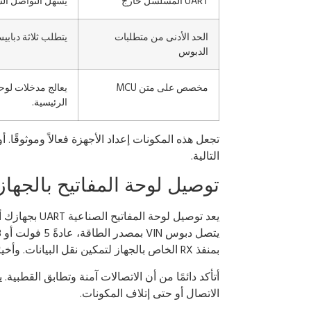
UART المسلسل خارج
يسهل التواصل الس
الحد الأدنى من متطلبات
يتطلب ثلاثة دبابيس فقط (VIN، TX، GND)، مما يجعل عم
الدبوس
مخصص على متن MCU
يعالج مدخلات لوح
الرئيسية.
تجعل هذه المكونات إعداد الأجهزة فعالاً وموثوقًا
التالية.
توصيل لوحة المفاتيح بالجهاز
بمنفذ RX الخاص بالجهاز لتمكين نقل البيانات. وأخيرًا، يتصل طرف GND بالطرف الأرضي لإكمال الدائرة.
أتأكد دائمًا من أن الاتصالات آمنة وتطابق القطبي
الاتصال أو حتى إتلاف المكونات.