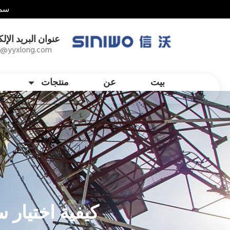
سما
عنوان البريد الإل
1@yyxlong.com
بيت
عن
منتجات
كيفية اختيار