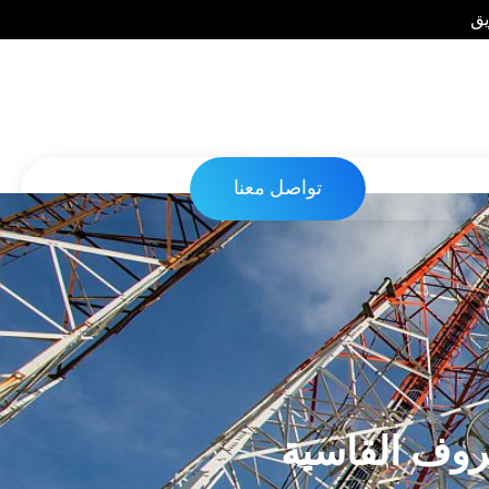
يق
تواصل معنا
روف القاسية