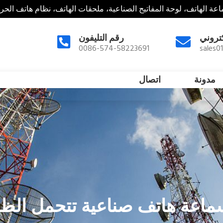
عة الهاتف، لوحة المفاتيح الصناعية، ملحقات الهاتف، نظام هاتف الحر
كتروني
رقم التليفون
0086-574-58223691
sales0
مدونة
اتصال
 سماعة هاتف صناعية تتحمل الظ