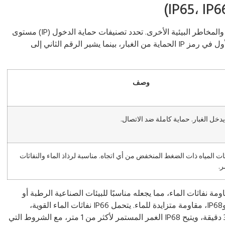
يجب أن تتحمل سماعة الهاتف القوية الغبار والماء والمخاطر البيئية الأخرى. تحدد تصنيفات حماية الدخول (IP) مستوى
الحماية ضد المواد الصلبة والسوائل. يمثل الرقم الأول في رمز IP الحماية من الغبار، بينما يشير الرقم الثاني إلى
وصف
 يدخل الغبار. حماية كاملة ضد الاتصال.
ات المياه ذات الضغط المنخفض من أي اتجاه. مناسبة لرذاذ الماء والنفاثات
ر.
الغبار ومقاومة نفاثات الماء، مما يجعله مناسبًا للبيئات الصناعية الرطبة أو
المتربة. توفر التصنيفات الأعلى، مثل IP66 وIP67 وIP68، مقاومة متزايدة للماء. يتحمل IP66 نفاثات الماء القوية،
ويحمي IP67 من الغمر المؤقت حتى 1 متر لمدة 30 دقيقة، ويتيح IP68 الغمر المستمر لأكثر من 1 متر، مع الشروط التي