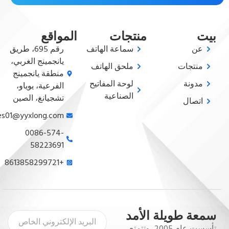
بيت
منتجات
المواقع
عن
سماعة الهاتف
رقم 695، طريق
يانجمينج الغربي،
منتجات
ملحق الهاتف
منطقة يانجمينج
مدونة
لوحة المفاتيح
الفرعية، يوياو،
الصناعية
تشجيانغ، الصين
اتصال
sales01@yyxlong.com
0086-574-
58223691
+8613858299721
سمعة طويلة الأمد
تأسست عام 2005، وتتمتع