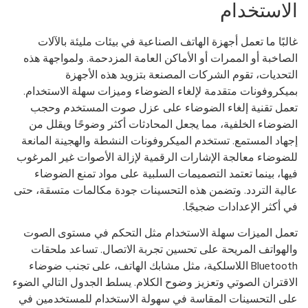
لاستخدام
لبًا ما تعمل أجهزة الهاتف الصناعية في بيئات مليئة بالآلات
صاخبة أو الممرات أو الأماكن العامة المزدحمة. ولمواجهة هذه
تحديات، تقوم الشركات المصنعة بتزويد هذه الأجهزة
يكروفونات متقدمة لإلغاء الضوضاء وميزات سهلة الاستخدام.
مل تقنية إلغاء الضوضاء على عزل صوت المستخدم وحجب
ضوضاء الخلفية، مما يجعل المحادثات أكثر وضوحًا ويقلل من
هاد المستمع. تستخدم الميكروفونات النشطة والهجينة المانعة
ضوضاء معالجة الإشارات الرقمية لإزالة الأصوات غير المرغوب
ها، بينما تعتمد التصميمات السلبية على مواد تمنع الضوضاء
لية التردد. وتضمن هذه التحسينات جودة مكالمات متسقة، حتى
 أكثر الإعدادات ضجيجًا.
مل الميزات سهلة الاستخدام مثل التحكم في مستوى الصوت
لهواتف المريحة على تحسين تجربة الاتصال. تساعد ملحقات
Bluetooth اللاسلكية، مثل مشابك الهاتف، على تجنب ضوضاء
اقتران الصوتي وتعزيز وضوح الكلام. يسلط الجدول التالي الضوء
ى التحسينات المقاسة في سهولة الاستخدام للمستخدمين في