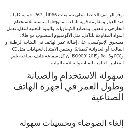
توفر الهواتف الحاصلة على تصنيفات IP66 أو IP67 حماية كاملة
 الغبار ومقاومة قوية للماء، مما يجعلها مناسبة للاستخدام
خارجي والتعدين ومصانع الكيماويات والبنية التحتية للنقل. تعمل
مواد المقاومة للتآكل، مثل الألومنيوم المصبوب مع طلاء
حوق الإيبوكسي، على إطالة عمر الهاتف في البيئات الرطبة أو
المالحة أو العدوانية كيميائيًا. ويضمن الامتثال لشهادات مثل CE
وFCC وRoHS وISO9001:2015 أن كل سماعة هاتف صناعية تلبي
معايير العالمية للمتانة والسلامة البيئية.
هولة الاستخدام والصيانة
طول العمر في أجهزة الهاتف
لصناعية
لغاء الضوضاء وتحسينات سهولة