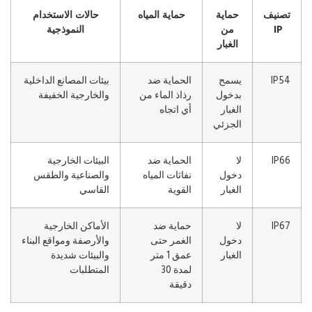
تصنيف
حماية
حماية المياه
حالات الاستخدام
IP
من
النموذجية
الغبار
IP54
يسمح
الحماية ضد
بيئات المصانع الداخلية
بدخول
رذاذ الماء من
والخارجية الخفيفة
الغبار
أي اتجاه
الجزئي
IP66
لا
الحماية ضد
البيئات الخارجية
دخول
نفاثات المياه
والصناعية والطقس
الغبار
القوية
القاسي
IP67
لا
حماية ضد
الأماكن الخارجية
دخول
الغمر حتى
والأرصفة ومواقع البناء
الغبار
عمق 1 متر
والبيئات شديدة
لمدة 30
المتطلبات
دقيقة