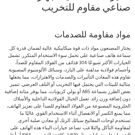
ناعي مقاوم للتخريب
واد مقاومة للصدمات
تار المصنعون مواد ذات قوة ميكانيكية عالية لضمان قدرة كل
اعة هاتف صناعية على تحمل سوء الاستخدام المتكرر. تشمل
الخيارات الأكثر شيوعًا 304 قذائف من الفولاذ المقاوم للصدأ،
جسام فولاذية مدلفنة على البارد، وسبائك الألومنيوم المصبوبة.
اوم هذه المعادن التأثيرات والصدمات والاهتزازات، مما يجعلها
الية للبيئات التي يحتمل فيها التخريب أو التلف العرضي. تتميز
بعض الطرز بسماعة ABS أو بولي كربونات، مما يوفر متانة إضافية
ن إضافة وزن زائد. تعمل الحبال الفولاذية الداخلية والأسلاك
حلزونية المصنوعة من الفولاذ المقاوم للصدأ على تعزيز الهاتف،
ا يمنع الكسر أو الانفصال أثناء الاستخدام القوي. غالبًا ما
تخدم لوحات المفاتيح سبائك الزنك أو معادن صلبة أخرى
قاومة التآكل والتلاعب. تساعد خيارات البناء هذه الهاتف على
الحصول على شهادات مثل IK10 لمكافحة التخريب وIP65 أو أعلى