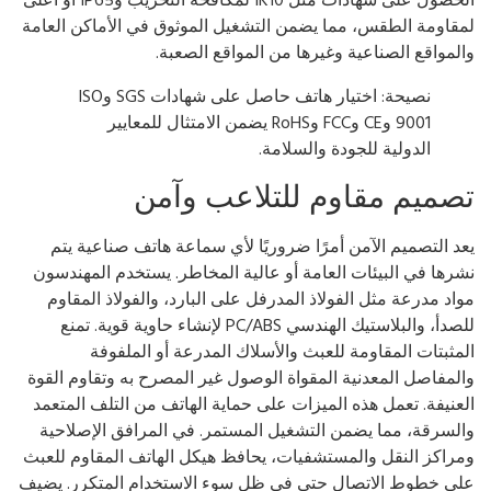
قاومة الطقس، مما يضمن التشغيل الموثوق في الأماكن العامة
لمواقع الصناعية وغيرها من المواقع الصعبة.
نصيحة: اختيار هاتف حاصل على شهادات SGS وISO
9001 وCE وFCC وRoHS يضمن الامتثال للمعايير
الدولية للجودة والسلامة.
صميم مقاوم للتلاعب وآمن
د التصميم الآمن أمرًا ضروريًا لأي سماعة هاتف صناعية يتم
رها في البيئات العامة أو عالية المخاطر. يستخدم المهندسون
اد مدرعة مثل الفولاذ المدرفل على البارد، والفولاذ المقاوم
للصدأ، والبلاستيك الهندسي PC/ABS لإنشاء حاوية قوية. تمنع
مثبتات المقاومة للعبث والأسلاك المدرعة أو الملفوفة
لمفاصل المعدنية المقواة الوصول غير المصرح به وتقاوم القوة
عنيفة. تعمل هذه الميزات على حماية الهاتف من التلف المتعمد
لسرقة، مما يضمن التشغيل المستمر. في المرافق الإصلاحية
راكز النقل والمستشفيات، يحافظ هيكل الهاتف المقاوم للعبث
ى خطوط الاتصال حتى في ظل سوء الاستخدام المتكرر. يضيف