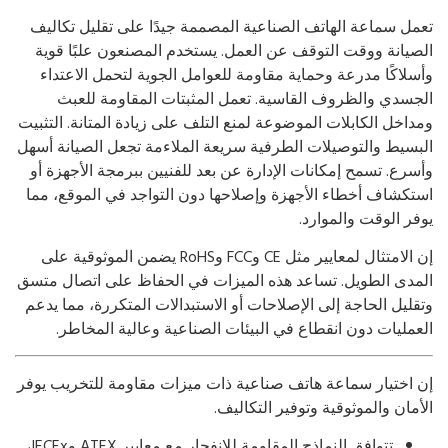
مل سماعة الهاتف الصناعية المصممة جيدًا على تقليل تكاليف
صيانة ووقت التوقف عن العمل. يستخدم المصنعون علبًا قوية
سلاكًا مدرعة وحماية مقاومة للعوامل الجوية لتحمل الاعتداء
جسدي والظروف القاسية. تعمل المثبتات المقاومة للعبث
داخل الكابلات الموضوعة لمنع التلف على زيادة المتانة. التثبيت
بسيط والتوصيلات الطرفية سريعة الملاءمة تجعل الصيانة أسهل
سرع. تسمح إمكانات الإدارة عن بعد للفنيين ببرمجة الأجهزة أو
تكشاف أخطاء الأجهزة وإصلاحها دون التواجد في الموقع، مما
فر الوقت والموارد.
إن الامتثال لمعايير مثل CE وFCC وRoHS يضمن الموثوقية على
مدى الطويل. تساعد هذه الميزات في الحفاظ على اتصال متسق
قليل الحاجة إلى الإصلاحات أو الاستبدالات المتكررة، مما يدعم
عمليات دون انقطاع في البيئات الصناعية وعالية المخاطر.
 اختيار سماعة هاتف صناعية ذات ميزات مقاومة للتخريب يوفر
أمان والموثوقية وتوفير التكاليف.
تتوافق النماذج المقاومة للانفجار مع معايير ATEX وIECEx،