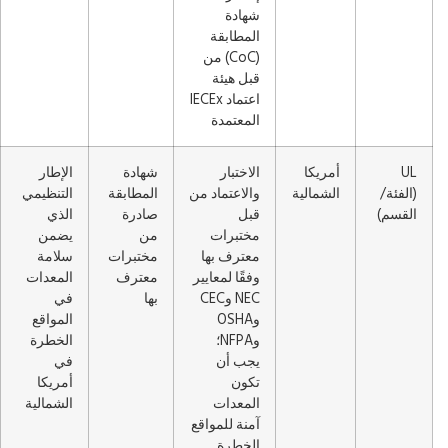
شهادة
المطابقة
(CoC) من
قبل هيئة
اعتماد IECEx
المعتمدة
UL
أمريكا
الاختبار
شهادة
الإطار
(الفئة/
الشمالية
والاعتماد من
المطابقة
التنظيمي
القسم)
قبل
صادرة
الذي
مختبرات
من
يضمن
معترف بها
مختبرات
سلامة
وفقًا لمعايير
معترف
المعدات
NEC وCEC
بها
في
وOSHA
المواقع
وNFPA؛
الخطرة
يجب أن
في
تكون
أمريكا
المعدات
الشمالية
آمنة للمواقع
الخطرة