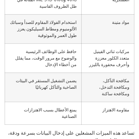
ظل الظروف القاسية
مواد متينة
استخدام الفولاذ المقاوم للصدأ وسبائك
الألومنيوم ومطاط السيليكون يعزز
طول العمر والموثوقية
مركبات ثنائي الفينيل
حافظ على الوظائف الرئيسية
متعدد الكلور معززة
والوضوح مع مرور الوقت، مما يقلل
وأحرف محفورة بالليزر
من أخطاء الإدخال
مكافحة التآكل،
يضمن التشغيل المستقر في البيئات
ومكافحة التدخل،
الصاخبة والتآكل كهربائيًا
ومكافحة ساكنة
مقاومة الاهتزاز
يمنع الأعطال بسبب الاهتزازات
الصناعية
اعد هذه الميزات المشغلين على إدخال البيانات بسرعة ودقة،