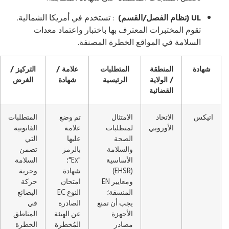
UL (نظام الفصل/القسم)
: تستخدم في أمريكا الشمالية.
تقوم المختبرات المعترف بها باختبار واعتماد معدات
السلامة في المواقع الخطرة المصنفة.
شهادة
المنطقة
المتطلبات
علامة /
التركيز /
/ الولاية
الرئيسية
شهادة
الغرض
القضائية
اتيكس
الاتحاد
الامتثال
تم وضع
المتطلبات
الأوروبي
لمتطلبات
علامة
القانونية
الصحة
عليها
التي
والسلامة
بالرمز
تضمن
الأساسية
"Ex"؛
السلامة
(EHSR)
شهادة
وحرية
ومعايير EN
امتحان
حركة
المنسقة؛
النوع EC
البضائع
يجب أن تمنع
الصادرة
في
الأجهزة
عن الهيئة
المناطق
مصادر
المُخطرة
الخطرة