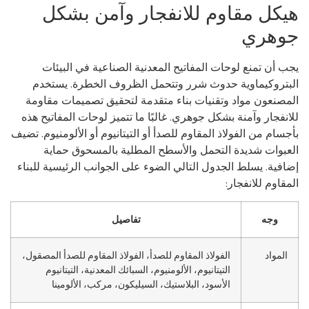
يكل مقاوم للانفجار وآمن بشكل
وهري
ب أن تمنع لوحات المفاتيح المعدنية الصناعية في البيئات
بتروكيماوية حدوث شرر وتتحمل الظروف الخطرة. يستخدم
مصنعون مواد وتقنيات بناء متقدمة لتحقيق تصميمات مقاومة
انفجار وآمنة بشكل جوهري. غالبًا ما تتميز لوحات المفاتيح هذه
جسام من الفولاذ المقاوم للصدأ أو التيتانيوم أو الألومنيوم. تضيف
عبوات شديدة التحمل والأسطح المطلية بالمسحوق حماية
افية. يسلط الجدول التالي الضوء على الجوانب الرئيسية للبناء
مقاوم للانفجار:
وجه
تفاصيل
المواد
الفولاذ المقاوم للصدأ، الفولاذ المقاوم للصدأ المصقول،
التيتانيوم، الألومنيوم، السبائك المعدنية، التيتانيوم
الأسود، البلاستيك، السيليكون، مركب، الألومينا