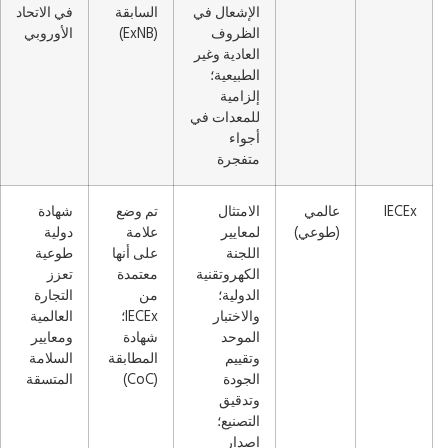
الإشعال في
السابقة
في الاتحاد
الظروف
(ExNB)
الأوروبي
العادية وغير
الطبيعية؛
إلزامية
للمعدات في
أجواء
متفجرة
IECEx
عالمي
الامتثال
تم وضع
شهادة
(طوعي)
لمعايير
علامة
دولية
اللجنة
على أنها
طوعية
الكهروتقنية
معتمدة
تعزز
الدولية؛
من
التجارة
والاختبار
IECEx؛
العالمية
الموحد
شهادة
ومعايير
وتقييم
المطابقة
السلامة
الجودة
(CoC)
المتسقة
وتدقيق
التصنيع؛
إصدار