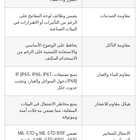
مقاومة الصدمات
يضمن وظائف لوحة المفاتيح على
الرغم من التأثيرات أو الاهتزازات في
البيئات الصناعية
مقاومة التآكل
يحافظ على الوضوح الأساسي
والاستجابة اللمسية على الرغم من
الاستخدام المكثف
مقاوم للماء والغبار
تمنع تصنيفات IP (IP65، IP66، IP67،
IP68) دخول السوائل والغبار، وتجنب
حدوث خلل
هيكل مقاوم للانفجار
يمنع مخاطر الاشتعال في البيئات
المتقلبة، مما يضمن مدخلات آمنة
وموثوقة
الامتثال للمعايير
تضمن MIL-STD 810F وMIL-STD-
العسكرية
461G وMIL-STD-810G المتانة في