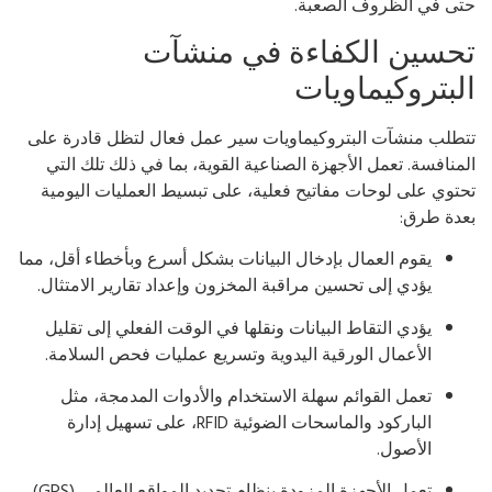
تى في الظروف الصعبة.
حسين الكفاءة في منشآت
لبتروكيماويات
طلب منشآت البتروكيماويات سير عمل فعال لتظل قادرة على
منافسة. تعمل الأجهزة الصناعية القوية، بما في ذلك تلك التي
توي على لوحات مفاتيح فعلية، على تبسيط العمليات اليومية
عدة طرق:
يقوم العمال بإدخال البيانات بشكل أسرع وبأخطاء أقل، مما
يؤدي إلى تحسين مراقبة المخزون وإعداد تقارير الامتثال.
يؤدي التقاط البيانات ونقلها في الوقت الفعلي إلى تقليل
الأعمال الورقية اليدوية وتسريع عمليات فحص السلامة.
تعمل القوائم سهلة الاستخدام والأدوات المدمجة، مثل
الباركود والماسحات الضوئية RFID، على تسهيل إدارة
الأصول.
تعمل الأجهزة المزودة بنظام تحديد المواقع العالمي (GPS)