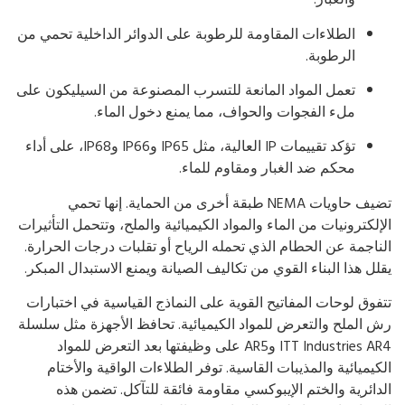
الطلاءات المقاومة للرطوبة على الدوائر الداخلية تحمي من
الرطوبة.
تعمل المواد المانعة للتسرب المصنوعة من السيليكون على
ملء الفجوات والحواف، مما يمنع دخول الماء.
تؤكد تقييمات IP العالية، مثل IP65 وIP66 وIP68، على أداء
محكم ضد الغبار ومقاوم للماء.
تضيف حاويات NEMA طبقة أخرى من الحماية. إنها تحمي
إلكترونيات من الماء والمواد الكيميائية والملح، وتتحمل التأثيرات
ناجمة عن الحطام الذي تحمله الرياح أو تقلبات درجات الحرارة.
لل هذا البناء القوي من تكاليف الصيانة ويمنع الاستبدال المبكر.
فوق لوحات المفاتيح القوية على النماذج القياسية في اختبارات
 الملح والتعرض للمواد الكيميائية. تحافظ الأجهزة مثل سلسلة
ITT Industries AR4 وAR5 على وظيفتها بعد التعرض للمواد
كيميائية والمذيبات القاسية. توفر الطلاءات الواقية والأختام
دائرية والختم الإيبوكسي مقاومة فائقة للتآكل. تضمن هذه