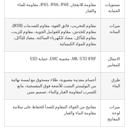
مستويات
مقاومة للانفجار، IP65، IP66، IP68، مقاومة للماء
الحماية
والغبار
ميزات
مقاوم للتخريب، فائق القوة، مقاوم للصدمات (IK08)،
المتانة
مقاوم للخدش، مقاوم للعوامل الجوية، مقاوم للزيت،
مقاوم للتآكل، مضاد للكهرباء الساكنة، مضاد للتآكل،
مقاوم للمواد الكيميائية
الامتثال
MIL-STD 810F، محمية EMC، حماية ESD
للمعايير
طرق
أجسام معدنية مصبوبة، طلاء مسحوق مع لمسة نهائية
البناء
من البوليستر المثبت للأشعة فوق البنفسجية، مانع
للتسرب لمقاومة الغبار والماء، تصميم متين
ميزات
مفاتيح من الفولاذ المقاوم للصدأ للحفاظ على سلامة
لوحة
مقاومة الماء والغبار
المفاتيح