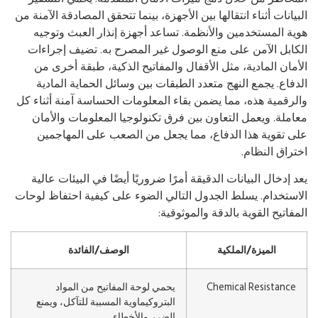
بيانات أثناء انتقالها بين الأجهزة، بينما تتحقق المصادقة الآمنة من
ية المستخدمين والأنظمة. تساعد أجهزة إنذار العبث وتوجيه
كابل الآمن على منع الوصول غير المصرح به. تضيف إجراءات
أمان المادية، مثل الأقفال والمفاتيح الذكية، طبقة أخرى من
دفاع. يجمع النهج متعدد الطبقات بين وسائل الحماية المادية
لرقمية هذه، مما يضمن بقاء المعلومات الحساسة آمنة أثناء كل
املة. ويعمل التعاون بين فرق تكنولوجيا المعلومات والأمان
ى تقوية هذا الدفاع، مما يجعل من الصعب على المهاجمين
تراق النظام.
د إدخال البيانات الدقيقة أمرًا ضروريًا أيضًا في البيئات عالية
استخدام. يسلط الجدول التالي الضوء على كيفية احتفاظ لوحات
مفاتيح القوية بالدقة والموثوقية:
الميزة/الملكية
الوصف/الفائدة
Chemical Resistance
يحمي لوحة المفاتيح من المواد
البتروكيماوية المسببة للتآكل، ويمنع
الضرر والأخطاء