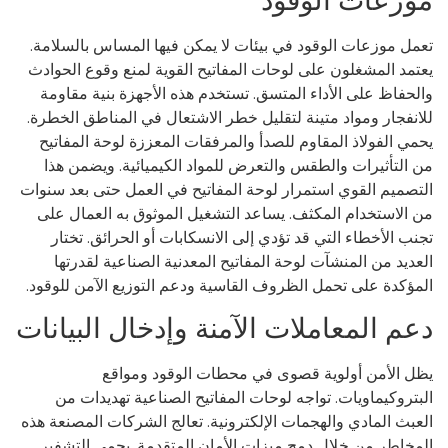
وزعات الوقود
مل موزعات الوقود في بيئات لا يمكن فيها المساس بالسلامة.
تمد المشغلون على لوحات المفاتيح القوية لمنع وقوع الحوادث
لحفاظ على الأداء المتسق. تستخدم هذه الأجهزة بنية مقاومة
انفجار ومواد متينة لتقليل خطر الاشتعال في المناطق الخطرة.
مي الفولاذ المقاوم للصدأ والمرفقات المعززة لوحة المفاتيح
 التأثيرات والطقس والتعرض للمواد الكيميائية. ويضمن هذا
تصميم القوي استمرار لوحة المفاتيح في العمل حتى بعد سنوات
 الاستخدام المكثف. يساعد التشغيل الموثوق به العمال على
نب الأخطاء التي قد تؤدي إلى الانسكابات أو الحرائق. تختار
عديد من المنشآت لوحة المفاتيح المعدنية الصناعية لقدرتها
مؤكدة على تحمل الظروف القاسية ودعم التوزيع الآمن للوقود.
عم المعاملات الآمنة وإدخال البيانات
ل الأمن أولوية قصوى في محطات الوقود ومواقع
بتروكيماويات. تواجه لوحات المفاتيح الصناعية تهديدات من
عبث المادي والهجمات الإلكترونية. تعالج الشركات المصنعة هذه
مخاطر من خلال دمج ميزات الأمان المتقدمة. يحمي التشفير