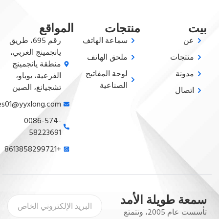
بيت
منتجات
المواقع
عن
سماعة الهاتف
رقم 695، طريق
يانجمينج الغربي،
منتجات
ملحق الهاتف
منطقة يانجمينج
مدونة
لوحة المفاتيح
الفرعية، يوياو،
الصناعية
تشجيانغ، الصين
اتصال
sales01@yyxlong.com
0086-574-
58223691
+8613858299721
سمعة طويلة الأمد
تأسست عام 2005، وتتمتع