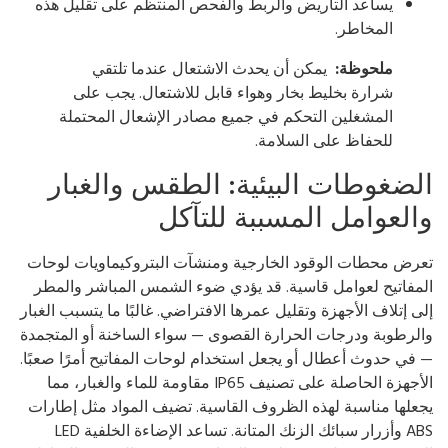
يساعد التأريض والربط والفحص المنتظم على تقليل هذه
المخاطر.
ملحوظة:
يمكن أن يحدث الاشتعال عندما تلتقي
شرارة بخليط بخار وهواء قابل للاشتعال. يجب على
المشغلين التحكم في جميع مصادر الإشعال المحتملة
للحفاظ على السلامة.
لضغوطات البيئية: الطقس والغبار
العوامل المسببة للتآكل
رض محطات الوقود الخارجية ومنشآت البتروكيماويات لوحات
مفاتيح لعوامل قاسية. قد يؤدي ضوء الشمس المباشر والمطر
ى إتلاف الأجهزة وتقليل عمرها الافتراضي. غالبًا ما يتسبب الغبار
لرطوبة ودرجات الحرارة القصوى — سواء الساخنة أو المتجمدة
في حدوث أعطال أو يجعل استخدام لوحات المفاتيح أمرًا صعبًا.
الأجهزة الحاصلة على تصنيف IP65 مقاومة للماء والغبار، مما
علها مناسبة لهذه الظروف القاسية. تضيف المواد مثل إطارات
ABS وأزرار سبائك الزنك المتانة. تساعد الإضاءة الخلفية LED