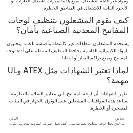
واد غير قابلة للاشتعال. تمنع هذه الميزات اشتعال الغازات أو
أبخرة القابلة للاشتعال في المناطق الخطرة.
يف يقوم المشغلون بتنظيف لوحات
لمفاتيح المعدنية الصناعية بأمان؟
تخدم المشغلون منظفات غير كاشطة وأقمشة ناعمة. يتجنبون
مواد الكيميائية القاسية. يحافظ التنظيف المنتظم على أداء لوحة
مفاتيح ويمنع تراكم الغبار أو البقايا.
لماذا تعتبر الشهادات مثل ATEX وUL
همة؟
هر الشهادات أن لوحة المفاتيح تلبي معايير السلامة الصارمة.
اعد هذه الموافقات المشغلين على الوثوق بالجهاز في البيئات
متفجرة أو الخطرة.
سابق
التالي
ما الذي يجعل لوحة المفاتيح الصناعية مناسبة لأنظمة الاتصال الداخلي وواجهات الهاتف ولوحات الاتصالات؟
كيف تعمل الهواتف المقاومة للتخريب على تقليل تكاليف الصيانة لمراكز النقل العام؟