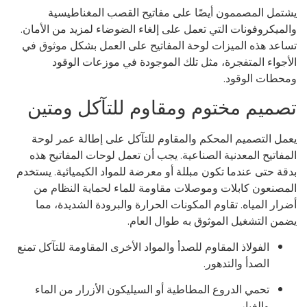
تمل المصممون أيضًا على مفاتيح القصب المغناطيسية
لميكروفونات التي تعمل على إلغاء الضوضاء لمزيد من الأمان.
اعد هذه الميزات لوحة المفاتيح على العمل بشكل موثوق في
أجواء المتفجرة، مثل تلك الموجودة في موزعات الوقود
حطات الوقود.
صميم مختوم ومقاوم للتآكل ومتين
مل التصميم المحكم والمقاوم للتآكل على إطالة عمر لوحة
مفاتيح المعدنية الصناعية. يجب أن تعمل لوحات المفاتيح هذه
قة حتى عندما تكون مبللة أو معرضة للمواد الكيميائية. يستخدم
مصنعون كابلات وموصلات مقاومة للماء لحماية النظام من
رار المياه. تقاوم المكونات الحرارة والبرودة الشديدة، مما
من التشغيل الموثوق به طوال العام.
الفولاذ المقاوم للصدأ والمواد الأخرى المقاومة للتآكل تمنع
الصدأ والتدهور.
تحمي الدروع المطاطية أو السيليكون الأزرار من الماء
والغبار.