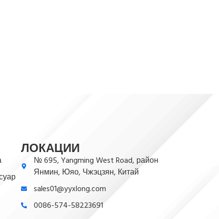
ЛОКАЦИИ
а
№ 695, Yangming West Road, район
Янмин, Юяо, Чжэцзян, Китай
суар
sales01@yyxlong.com
0086-574-58223691