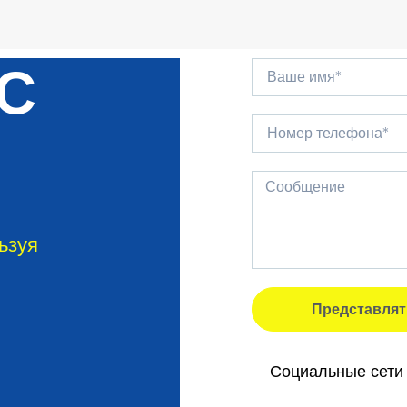
 С
ьзуя
Представлят
Социальные сети 