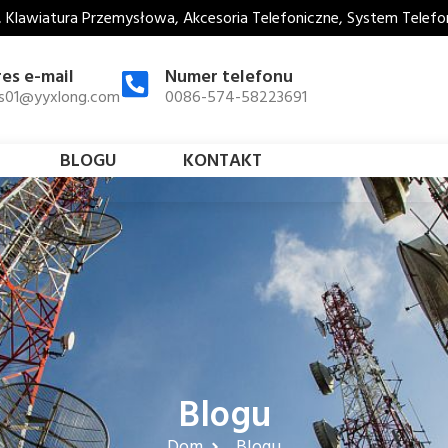
, Klawiatura Przemysłowa, Akcesoria Telefoniczne, System Telef
es e-mail
Numer telefonu
es01@yyxlong.com
0086-574-58223691
BLOGU
KONTAKT
Blogu
Dom
Blogu