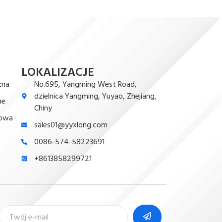
LOKALIZACJE
zna
No.695, Yangming West Road,
dzielnica Yangming, Yuyao, Zhejiang,
ne
Chiny
łowa
sales01@yyxlong.com
0086-574-58223691
+8613858299721