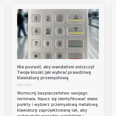
Nie pozwól, aby wandalizm zniszczył
Twoje kioski: jak wybrać prawdziwą
klawiaturę przemysłową
2025-11-05
Wzmocnij bezpieczeństwo swojego
terminala. Naucz się identyfikować słabe
punkty i wybierz przemysłową metalową
klawiaturę zaprojektowaną tak, aby
wytrzymała poważny wandalizm i