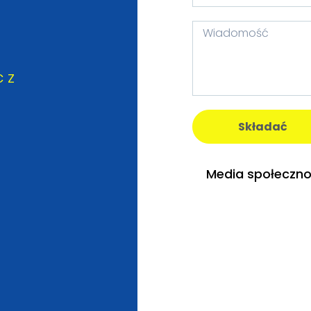
c z
Składać
Media społeczno