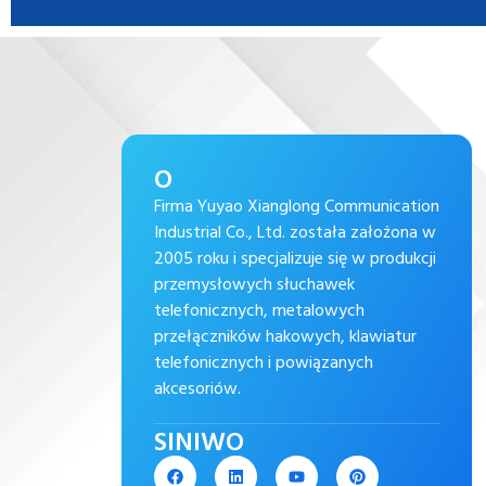
O
Firma Yuyao Xianglong Communication
Industrial Co., Ltd. została założona w
2005 roku i specjalizuje się w produkcji
przemysłowych słuchawek
telefonicznych, metalowych
przełączników hakowych, klawiatur
telefonicznych i powiązanych
akcesoriów.
SINIWO