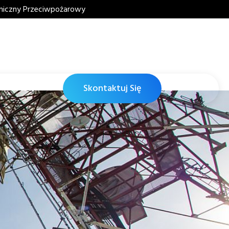
oniczny Przeciwpożarowy
Skontaktuj Się