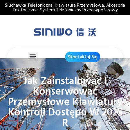
Słuchawka Telefoniczna, Klawiatura Przemysłowa, Akcesoria
Telefoniczne, System Telefoniczny Przeciwpożarowy
Skontaktuj Się
Jak Zainstalować I
Konserwować
Przemysłowe Klawiatury
Kontroli Dostępu W 2025
R