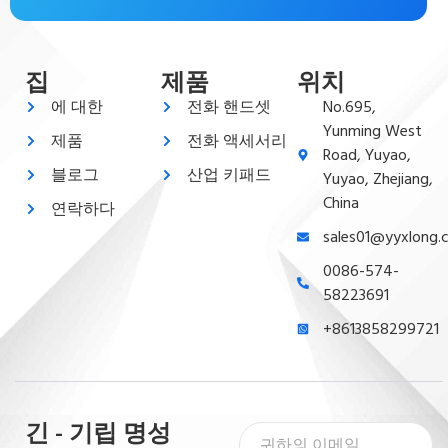
집
제품
위치
에 대한
전화 핸드셋
No.695,
Yunming West
제품
전화 액세서리
Road, Yuyao,
블로그
산업 키패드
Yuyao, Zhejiang,
China
연락하다
sales01@yyxlong.
0086-574-
58223691
+8613858299721
긴 - 기립 명성