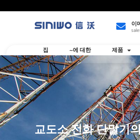
이
sal
집
~에 대한
제품
교도소 전화 단말기의