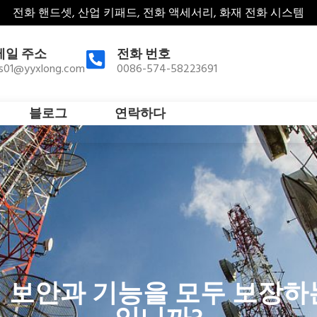
전화 핸드셋, 산업 키패드, 전화 액세서리, 화재 전화 시스템
메일 주소
전화 번호
es01@yyxlong.com
0086-574-58223691
블로그
연락하다
 보안과 기능을 모두 보장하