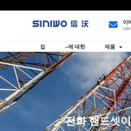
이
sal
집
~에 대한
제품
전화 핸드셋이