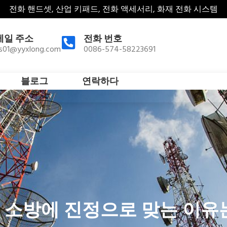
전화 핸드셋, 산업 키패드, 전화 액세서리, 화재 전화 시스템
메일 주소
전화 번호
es01@yyxlong.com
0086-574-58223691
블로그
연락하다
 소방에 진정으로 맞는 이유