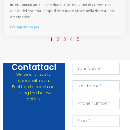
intercomunicanti, anche durante interruzioni di corrente o
guasti del sistema. Scopri il loro ruolo vitale nella risposta alle
emergenze.
Per saperne di più "
1
2
3
4
5
Contattaci
We would love to
speak with you.
Feel free to reach out
using the below
details.