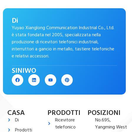
Di
Yuyao Xianglong Communication Industrial Co., Ltd.
è stata fondata nel 2005, specializzata nella
produzione di ricevitori telefonici industriali,
interruttori a gancio in metallo, tastiere telefoniche
e relativi accessori.
SINIWO
CASA
PRODOTTI
POSIZIONI
Di
Ricevitore
No.695,
telefonico
Yangming West
Prodotti