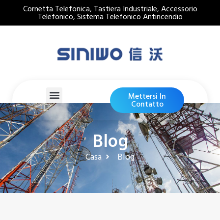
Cornetta Telefonica, Tastiera Industriale, Accessorio
Telefonico, Sistema Telefonico Antincendio
Mettersi In
Contatto
Blog
Casa
Blog