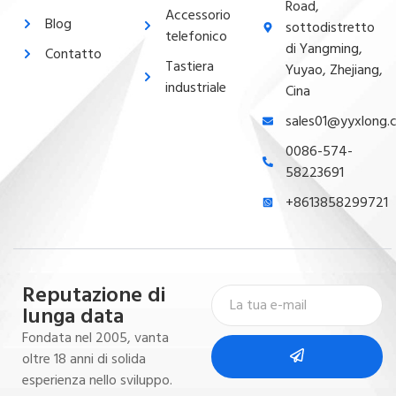
Road,
Accessorio
Blog
sottodistretto
telefonico
di Yangming,
Contatto
Tastiera
Yuyao, Zhejiang,
industriale
Cina
sales01@yyxlong.
0086-574-
58223691
+8613858299721
Reputazione di
lunga data
Fondata nel 2005, vanta
oltre 18 anni di solida
esperienza nello sviluppo.