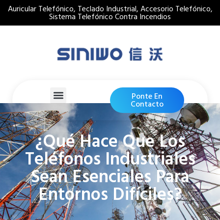
Auricular Telefónico, Teclado Industrial, Accesorio Telefónico,
Sistema Telefónico Contra Incendios
Ponte En
Contacto
¿Qué Hace Que Los
Teléfonos Industriales
Sean Esenciales Para
Entornos Difíciles?