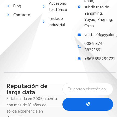
Road,
Accesorio
Blog
subdistrito de
telefónico
Yangming,
Contacto
Teclado
Yuyao, Zhejiang,
industrial
China
ventas01@yyxlon
0086-574-
58223691
+8613858299721
Reputación de
larga data
Establecida en 2005, cuenta
con más de 18 años de
sólida experiencia en