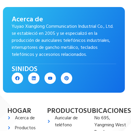
Acerca de
Yuyao Xianglong Communication Industrial Co., Ltd.
se estableció en 2005 y se especializó en la
producción de auriculares telefónicos industriales,
interruptores de gancho metálico, teclados
telefónicos y accesorios relacionados.
SINIDOS
HOGAR
PRODUCTOS
UBICACIONES
Acerca de
Auricular de
No 695,
teléfono
Yangming West
Productos