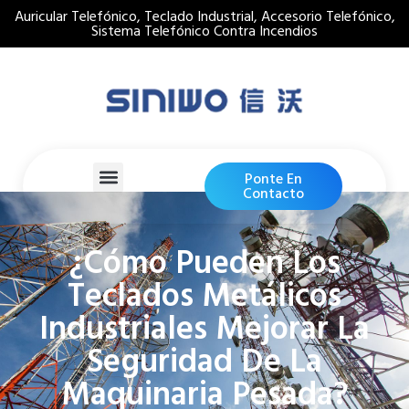
Auricular Telefónico, Teclado Industrial, Accesorio Telefónico,
Sistema Telefónico Contra Incendios
Ponte En
Contacto
¿Cómo Pueden Los
Teclados Metálicos
Industriales Mejorar La
Seguridad De La
Maquinaria Pesada?