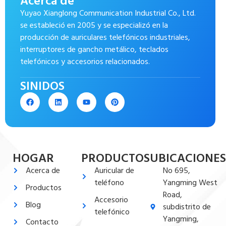
Acerca de
Yuyao Xianglong Communication Industrial Co., Ltd.
se estableció en 2005 y se especializó en la
producción de auriculares telefónicos industriales,
interruptores de gancho metálico, teclados
telefónicos y accesorios relacionados.
SINIDOS
HOGAR
PRODUCTOS
UBICACIONES
Acerca de
Auricular de
No 695,
teléfono
Yangming West
Productos
Road,
Accesorio
Blog
subdistrito de
telefónico
Yangming,
Contacto