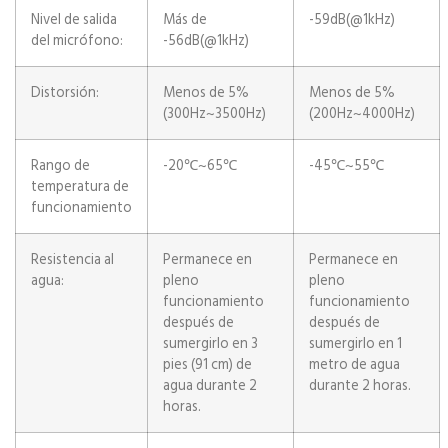
Nivel de salida
Más de
-59dB(@1kHz)
del micrófono:
-56dB(@1kHz)
Distorsión:
Menos de 5%
Menos de 5%
(300Hz~3500Hz)
(200Hz~4000Hz)
Rango de
-20℃~65℃
-45℃~55℃
temperatura de
funcionamiento
Resistencia al
Permanece en
Permanece en
agua:
pleno
pleno
funcionamiento
funcionamiento
después de
después de
sumergirlo en 3
sumergirlo en 1
pies (91 cm) de
metro de agua
agua durante 2
durante 2 horas.
horas.