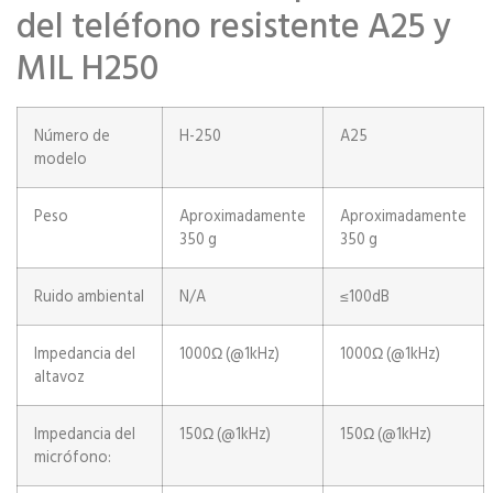
del teléfono resistente A25 y
MIL H250
Número de
H-250
A25
modelo
Peso
Aproximadamente
Aproximadamente
350 g
350 g
Ruido ambiental
N/A
≤100dB
Impedancia del
1000Ω (@1kHz)
1000Ω (@1kHz)
altavoz
Impedancia del
150Ω (@1kHz)
150Ω (@1kHz)
micrófono: