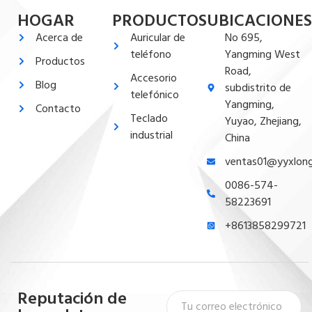
HOGAR
PRODUCTOS
UBICACIONES
Acerca de
Auricular de
No 695,
teléfono
Yangming West
Productos
Road,
Accesorio
Blog
subdistrito de
telefónico
Yangming,
Contacto
Teclado
Yuyao, Zhejiang,
industrial
China
ventas01@yyxlon
0086-574-
58223691
+8613858299721
Reputación de