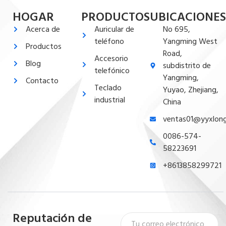
HOGAR
PRODUCTOS
UBICACIONES
Acerca de
Auricular de
No 695,
teléfono
Yangming West
Productos
Road,
Accesorio
Blog
subdistrito de
telefónico
Yangming,
Contacto
Teclado
Yuyao, Zhejiang,
industrial
China
ventas01@yyxlon
0086-574-
58223691
+8613858299721
Reputación de